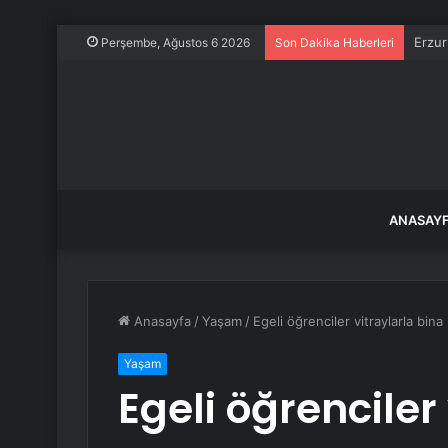
Erzur
Perşembe, Ağustos 6 2026
Son Dakika Haberleri
ANASAY
Anasayfa
/
Yaşam
/
Egeli öğrenciler vitraylarla bina 
Yaşam
Egeli öğrenciler