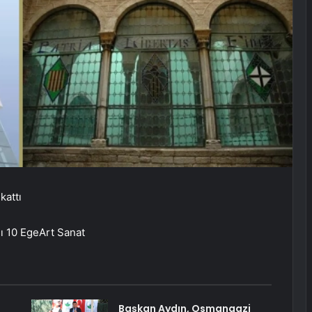
kattı
sı 10 EgeArt Sanat
Başkan Aydın, Osmangazi