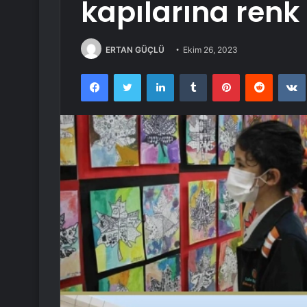
kapılarına renk 
ERTAN GÜÇLÜ
Ekim 26, 2023
Facebook
Twitter
LinkedIn
Tumblr
Pinterest
Reddit