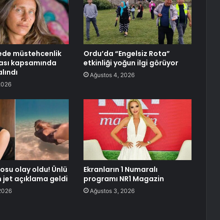
ede müstehcenlik
Ordu’da “Engelsiz Rota”
ası kapsamında
etkinliği yoğun ilgi görüyor
lındı
Ağustos 4, 2026
2026
eosu olay oldu! Ünlü
Ekranların 1 Numaralı
jet açıklama geldi
programı NR1 Magazin
2026
Ağustos 3, 2026