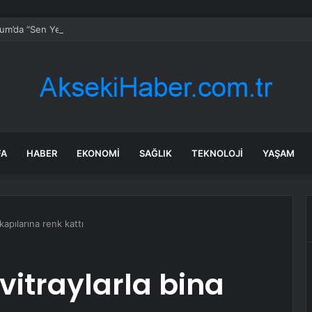
um’da “Sen Yeter ki Gülümse” farkındalığı
FA
HABER
EKONOMI
SAĞLIK
TEKNOLOJI
YAŞAM
kapılarına renk kattı
 vitraylarla bina