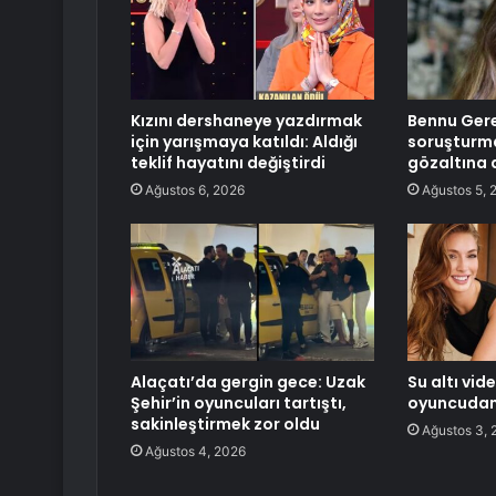
Kızını dershaneye yazdırmak
Bennu Ger
için yarışmaya katıldı: Aldığı
soruşturm
teklif hayatını değiştirdi
gözaltına a
Ağustos 6, 2026
Ağustos 5, 
Alaçatı’da gergin gece: Uzak
Su altı vid
Şehir’in oyuncuları tartıştı,
oyuncudan 
sakinleştirmek zor oldu
Ağustos 3, 
Ağustos 4, 2026