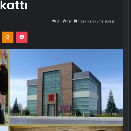
kattı
0
19
1 dakika okuma süresi
VKontakte
Odnoklassniki
Pocket