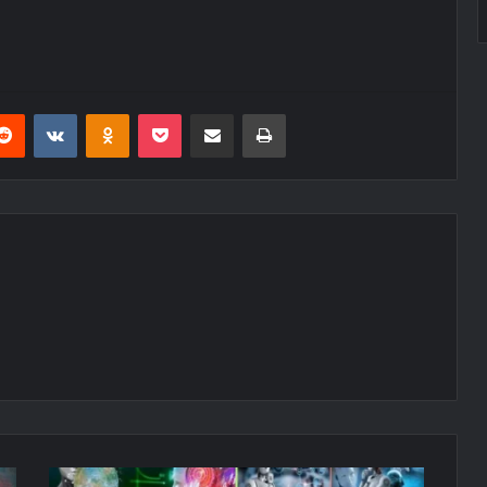
erest
Reddit
VKontakte
Odnoklassniki
Pocket
E-Posta ile paylaş
Yazdır