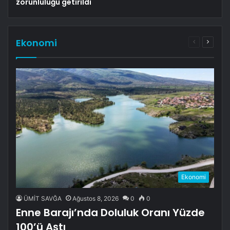
zorunluluğu getirildi
Ekonomi
Önceki
Sonrak
sayfa
sayfa
Ekonomi
ÜMİT SAVĞA
Ağustos 8, 2026
0
0
Enne Barajı’nda Doluluk Oranı Yüzde
100’ü Aştı