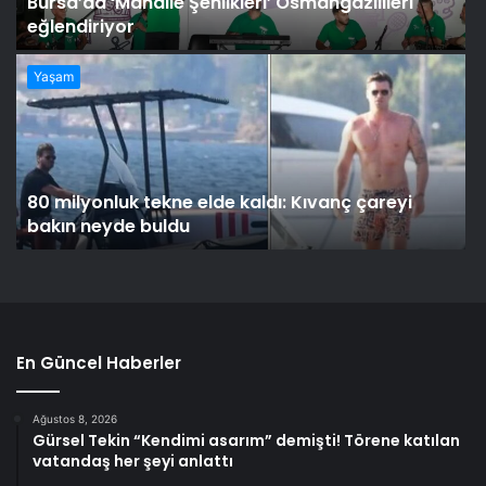
Bursa’da ‘Mahalle Şenlikleri’ Osmangazilileri
eğlendiriyor
Yaşam
80 milyonluk tekne elde kaldı: Kıvanç çareyi
bakın neyde buldu
En Güncel Haberler
Ağustos 8, 2026
Gürsel Tekin “Kendimi asarım” demişti! Törene katılan
vatandaş her şeyi anlattı