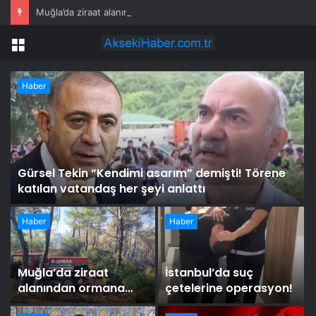
Muğla’da ziraat alanından ormana sıçrayan yangında 1 gözaltı
Menü
Haber
Gürsel Tekin “Kendimi asarım” demişti! Törene
i
katılan vatandaş her şeyi anlattı
Haber
Haber
Muğla’da ziraat
İstanbul’da suç
alanından ormana
çetelerine operasyon!
sıçrayan yangında 1