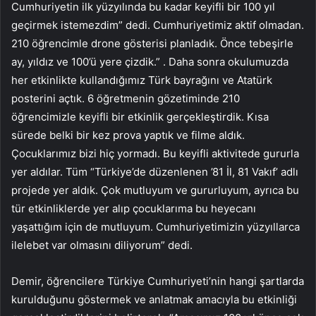
Cumhuriyetin ilk yüzyılında bu kadar keyifli bir 100 yıl
geçirmek istemezdim” dedi. Cumhuriyetimiz aktif olmadan.
210 öğrencimle drone gösterisi planladık. Önce tebeşirle
ay, yıldız ve 100’ü yere çizdik.” . Daha sonra okulumuzda
her etkinlikte kullandığımız Türk bayrağını ve Atatürk
posterini açtık. 6 öğretmenin gözetiminde 210
öğrencimizle keyifli bir etkinlik gerçekleştirdik. Kısa
sürede belki bir kez prova yaptık ve filme aldık.
Çocuklarımız bizi hiç yormadı. Bu keyifli aktivitede gururla
yer aldılar. Tüm “Türkiye’de düzenlenen ’81 İl, 81 Vakıf’ adlı
projede yer aldık. Çok mutluyum ve gururluyum, ayrıca bu
tür etkinliklerde yer alıp çocuklarıma bu heyecanı
yaşattığım için de mutluyum. Cumhuriyetimizin yüzyıllarca
ilelebet var olmasını diliyorum” dedi.
Demir, öğrencilere Türkiye Cumhuriyeti’nin hangi şartlarda
kurulduğunu göstermek ve anlatmak amacıyla bu etkinliği