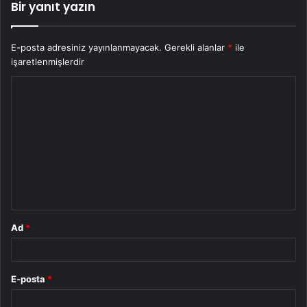
Bir yanıt yazın
E-posta adresiniz yayınlanmayacak.
Gerekli alanlar
*
ile
işaretlenmişlerdir
Y
o
r
u
m
*
Ad
*
E-posta
*