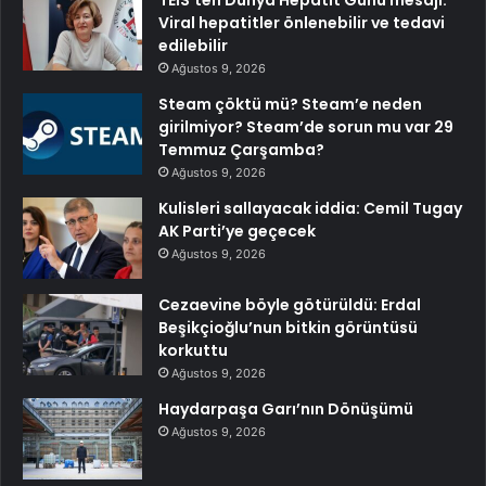
TEİS’ten Dünya Hepatit Günü mesajı:
Viral hepatitler önlenebilir ve tedavi
edilebilir
Ağustos 9, 2026
Steam çöktü mü? Steam’e neden
girilmiyor? Steam’de sorun mu var 29
Temmuz Çarşamba?
Ağustos 9, 2026
Kulisleri sallayacak iddia: Cemil Tugay
AK Parti’ye geçecek
Ağustos 9, 2026
Cezaevine böyle götürüldü: Erdal
Beşikçioğlu’nun bitkin görüntüsü
korkuttu
Ağustos 9, 2026
Haydarpaşa Garı’nın Dönüşümü
Ağustos 9, 2026