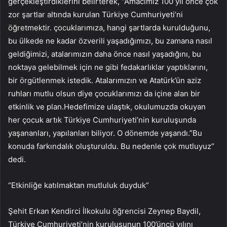
gerçekleştirdiklerini belirterek, “Amacımız 100 yıl önce çok
zor şartlar altında kurulan Türkiye Cumhuriyeti’ni
öğretmektir. çocuklarımıza, hangi şartlarda kurulduğunu,
bu ülkede ne kadar özverili yaşadığımızı, bu zamana nasıl
geldiğimizi, atalarımızın daha önce nasıl yaşadığını, bu
noktaya gelebilmek için ne gibi fedakarlıklar yaptıklarını,
bir örgütlenmek istedik. Atalarımızın ve Atatürk’ün aziz
ruhları mutlu olsun diye çocuklarımızı da içine alan bir
etkinlik ve plan.Hedefimize ulaştık, okulumuzda okuyan
her çocuk artık Türkiye Cumhuriyeti’nin kuruluşunda
yaşananları, yapılanları biliyor. O dönemde yaşandı.”Bu
konuda farkındalık oluşturuldu. Bu nedenle çok mutluyuz”
dedi.
“Etkinliğe katılmaktan mutluluk duyduk”
Şehit Erkan Kendirci İlkokulu öğrencisi Zeynep Baydil,
Türkiye Cumhuriyeti’nin kuruluşunun 100’üncü yılını