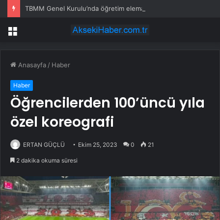
TBMM Genel Kurulu’nda öğretim elemanlarına güvenlik soruşturmasını öngören madde tekliften çıkarıldı
Menü
Anasayfa
/
Haber
Haber
Öğrencilerden 100’üncü yıla
özel koreografi
ERTAN GÜÇLÜ
Ekim 25, 2023
0
21
2 dakika okuma süresi