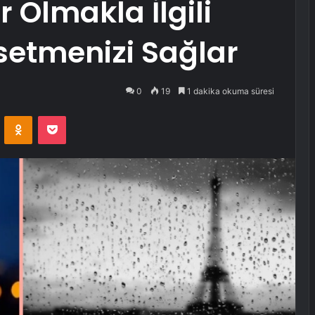
 Olmakla İlgili
ssetmenizi Sağlar
0
19
1 dakika okuma süresi
VKontakte
Odnoklassniki
Pocket