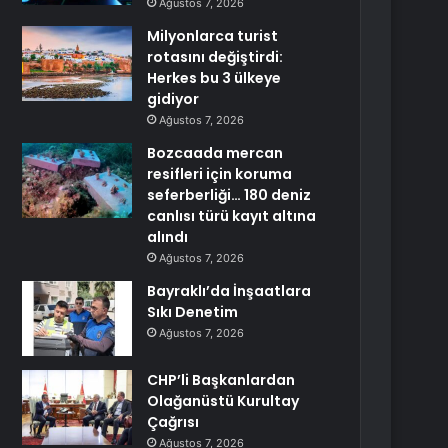
Ağustos 7, 2026
Milyonlarca turist
rotasını değiştirdi:
Herkes bu 3 ülkeye
gidiyor
Ağustos 7, 2026
Bozcaada mercan
resifleri için koruma
seferberliği… 180 deniz
canlısı türü kayıt altına
alındı
Ağustos 7, 2026
Bayraklı’da İnşaatlara
Sıkı Denetim
Ağustos 7, 2026
CHP’li Başkanlardan
Olağanüstü Kurultay
Çağrısı
Ağustos 7, 2026