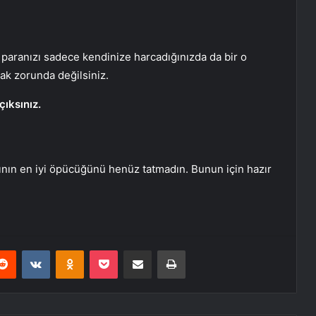
 paranızı sadece kendinize harcadığınızda da bir o
mak zorunda değilsiniz.
çıksınız.
nın en iyi öpücüğünü henüz tatmadın. Bunun için hazır
erest
Reddit
VKontakte
Odnoklassniki
Pocket
E-Posta ile paylaş
Yazdır