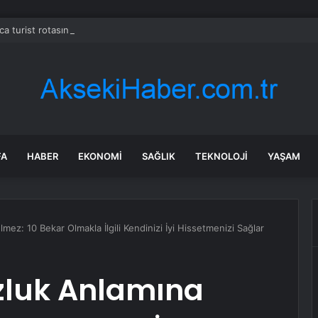
ca turist rotasını değiştirdi: Herkes bu 3 ülkeye gidiyor
FA
HABER
EKONOMI
SAĞLIK
TEKNOLOJI
YAŞAM
mez: 10 Bekar Olmakla İlgili Kendinizi İyi Hissetmenizi Sağlar
uzluk Anlamına