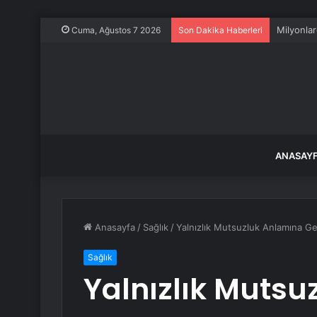
Milyonlar
Cuma, Ağustos 7 2026
Son Dakika Haberleri
ANASAY
Anasayfa
/
Sağlık
/
Yalnızlık Mutsuzluk Anlamına Gel
Sağlık
Yalnızlık Muts