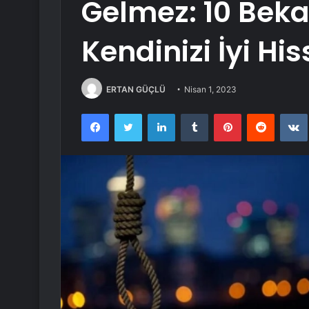
Gelmez: 10 Bekar
Kendinizi İyi Hi
ERTAN GÜÇLÜ
Nisan 1, 2023
Facebook
Twitter
LinkedIn
Tumblr
Pinterest
Reddit