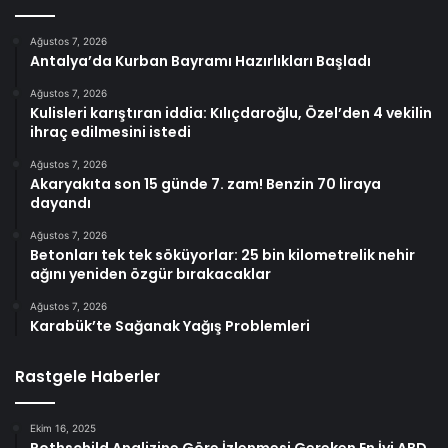
Ağustos 7, 2026
Antalya’da Kurban Bayramı Hazırlıkları Başladı
Ağustos 7, 2026
Kulisleri karıştıran iddia: Kılıçdaroğlu, Özel’den 4 vekilin
ihraç edilmesini istedi
Ağustos 7, 2026
Akaryakıta son 15 günde 7. zam! Benzin 70 liraya
dayandı
Ağustos 7, 2026
Betonları tek tek söküyorlar: 25 bin kilometrelik nehir
ağını yeniden özgür bırakacaklar
Ağustos 7, 2026
Karabük’te Sağanak Yağış Problemleri
Rastgele Haberler
Ekim 16, 2025
Rothschild Analizine Göre İzlenmesi Gereken En İyi ABD