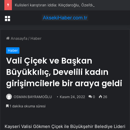
Kulisleri karıştıran iddia: Kılıçdaroğlu, Özel’den 4 vekilin ihraç edilmesini istedi
Menü
Anasayfa
/
Haber
Haber
Vali Çiçek ve Başkan
Büyükkılıç, Develili kadın
girişimcilerle bir araya geldi
OSMAN BAYRAMOĞLU
Kasım 24, 2022
0
26
1 dakika okuma süresi
Kayseri Valisi Gökmen Çiçek ile Büyükşehir Belediye Lideri