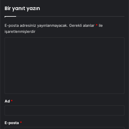
Bir yanıt yazın
E-posta adresiniz yayınlanmayacak.
Gerekli alanlar
*
ile
işaretlenmişlerdir
Y
o
r
u
m
*
Ad
*
E-posta
*