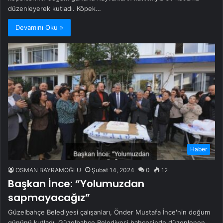
düzenleyerek kutladı. Köpek…
Devamını Oku »
Haber
OSMAN BAYRAMOĞLU
Şubat 14, 2024
0
12
Başkan İnce: “Yolumuzdan
sapmayacağız”
Güzelbahçe Belediyesi çalışanları, Önder Mustafa İnce'nin doğum
gününü kutladı. Güzelbahçe Belediyesi bahçesinde düzenlenen