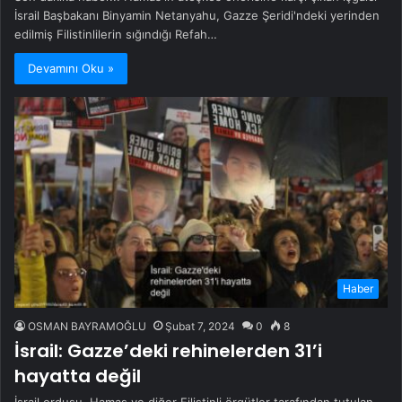
İsrail Başbakanı Binyamin Netanyahu, Gazze Şeridi'ndeki yerinden
edilmiş Filistinlilerin sığındığı Refah…
Devamını Oku »
Haber
OSMAN BAYRAMOĞLU
Şubat 7, 2024
0
8
İsrail: Gazze’deki rehinelerden 31’i
hayatta değil
İsrail ordusu, Hamas ve diğer Filistinli örgütler tarafından tutulan