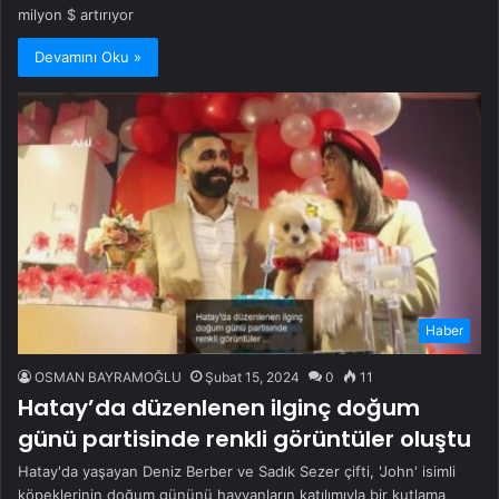
milyon $ artırıyor
Devamını Oku »
Haber
OSMAN BAYRAMOĞLU
Şubat 15, 2024
0
11
Hatay’da düzenlenen ilginç doğum
günü partisinde renkli görüntüler oluştu
Hatay'da yaşayan Deniz Berber ve Sadık Sezer çifti, 'John' isimli
köpeklerinin doğum gününü hayvanların katılımıyla bir kutlama