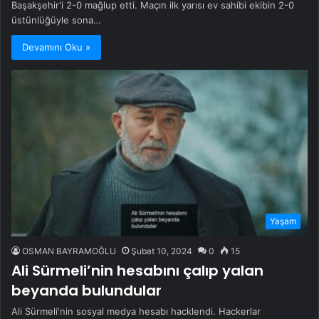
Başakşehir'i 2-0 mağlup etti. Maçın ilk yarısı ev sahibi ekibin 2-0
üstünlüğüyle sona…
Devamını Oku »
Yaşam
OSMAN BAYRAMOĞLU
Şubat 10, 2024
0
15
Ali Sürmeli’nin hesabını çalıp yalan
beyanda bulundular
Ali Sürmeli'nin sosyal medya hesabı hacklendi. Hackerlar