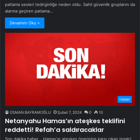
patlama sesleri tedirginliğe neden oldu. Sahil güvenlik gruplarını da
alarma geçiren patlama…
Devamını Oku »
Haber
OSMAN BAYRAMOĞLU
Şubat 7, 2024
0
10
Netanyahu Hamas’ın ateşkes teklifini
reddetti! Refah’a saldıracaklar
Son dakika haber... Hamas'ın ateşkes önerisine karşı çıkan işgalci