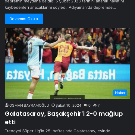
depremin meydana geldiği 6 Şubat 2023 tarihini anarak hayatını
kaybedenleri anacaklarını söyledi. Adıyaman'da depremde…
Devamını Oku »
Haber
OSMAN BAYRAMOĞLU
Şubat 10, 2024
0
7
Galatasaray, Başakşehir’i 2-0 mağlup
etti
Trendyol Süper Lig'in 25. haftasında Galatasaray, evinde