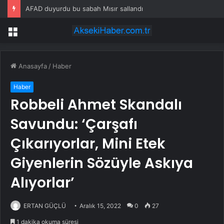
AFAD duyurdu bu sabah Mısır sallandı
Menü
Anasayfa
/
Haber
Haber
Robbeli Ahmet Skandalı
Savundu: ‘Çarşafı
Çıkarıyorlar, Mini Etek
Giyenlerin Sözüyle Askıya
Alıyorlar’
ERTAN GÜÇLÜ
Aralık 15, 2022
0
27
1 dakika okuma süresi