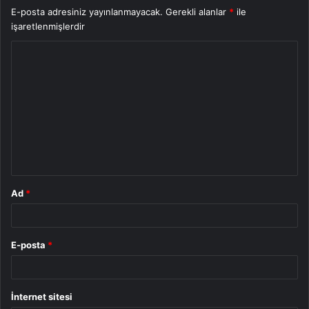
E-posta adresiniz yayınlanmayacak.
Gerekli alanlar
*
ile
işaretlenmişlerdir
Y
o
r
u
m
*
Ad
*
E-posta
*
İnternet sitesi