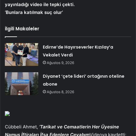
yayınladığı video ile tepki çekti.
‘Bunlara katılmak suç olur’
İlgili Makaleler
Edirne’de Hayırseverler Kızılay’a
Vekalet Verdi
Ağustos 9, 2026
Diyanet ‘çete lideri’ ortağının oteline
abone
Ağustos 8, 2026
Cübbeli Ahmet,
‘Tarikat ve Cemaatlerin Her Üyesine
Namus İftiraları İfşa Edenlere Cevabım
Videoya kaydetti: