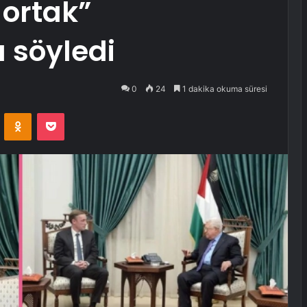
ortak”
 söyledi
0
24
1 dakika okuma süresi
VKontakte
Odnoklassniki
Pocket