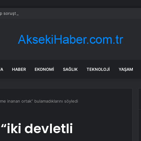
 soruşturmasında iş insanı Hüseyin Başaran’a tutuklama talebi
FA
HABER
EKONOMI
SAĞLIK
TEKNOLOJI
YAŞAM
züme inanan ortak” bulamadıklarını söyledi
“iki devletli