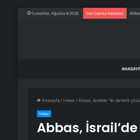
Ahbap
Cumartesi, Ağustos 8 2026
Son Dakika Haberleri
ANASAY
Anasayfa
/
Haber
/
Abbas, İsrail’de “iki devletli çö
Haber
Abbas, İsrail’de 