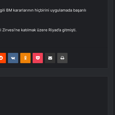
lgili BM kararlarının hiçbirini uygulamada başarılı
 Zirvesi’ne katılmak üzere Riyad’a gitmişti.
erest
Reddit
VKontakte
Odnoklassniki
Pocket
E-Posta ile paylaş
Yazdır