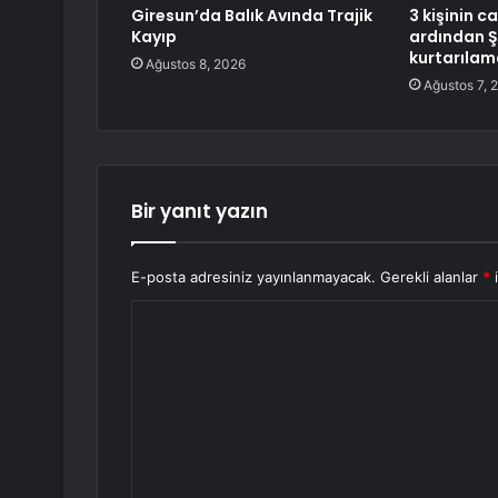
Giresun’da Balık Avında Trajik
3 kişinin c
Kayıp
ardından 
kurtarılam
Ağustos 8, 2026
Ağustos 7, 
Bir yanıt yazın
E-posta adresiniz yayınlanmayacak.
Gerekli alanlar
*
i
Y
o
r
u
m
*