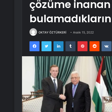
çözüme inanan 
bulamadıklarını
OKTAY ÖZTÜRKERİ
Aralık 15, 2022
Facebook
Twitter
LinkedIn
Tumblr
Pinterest
Reddit