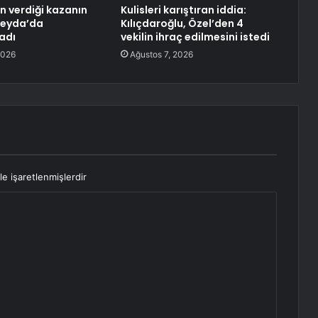
an verdiği kazanın
Kulisleri karıştıran iddia:
Şeyda’da
Kılıçdaroğlu, Özel’den 4
adı
vekilin ihraç edilmesini istedi
2026
Ağustos 7, 2026
le işaretlenmişlerdir