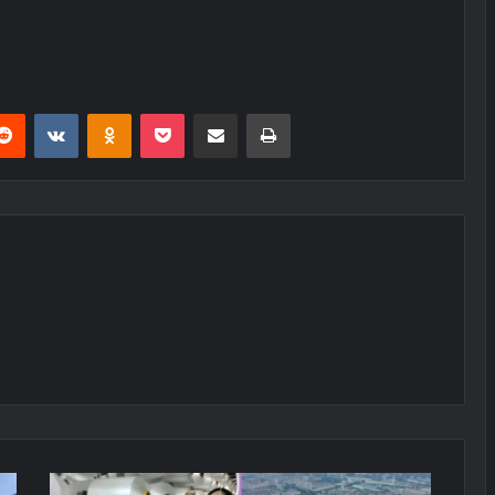
erest
Reddit
VKontakte
Odnoklassniki
Pocket
E-Posta ile paylaş
Yazdır