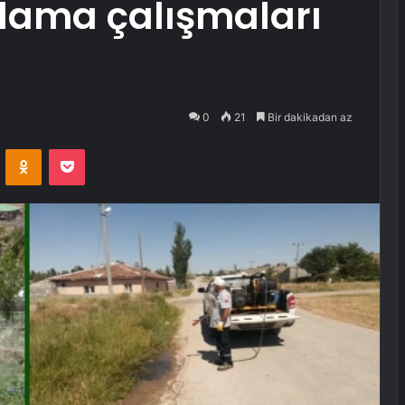
çlama çalışmaları
0
21
Bir dakikadan az
VKontakte
Odnoklassniki
Pocket