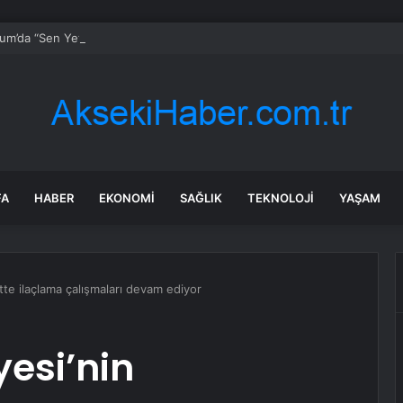
um’da “Sen Yeter ki Gülümse” farkındalığı
FA
HABER
EKONOMI
SAĞLIK
TEKNOLOJI
YAŞAM
ntte ilaçlama çalışmaları devam ediyor
yesi’nin