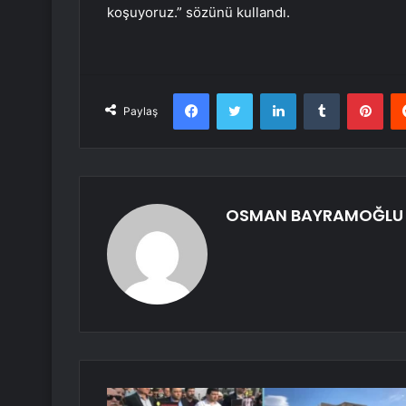
koşuyoruz.” sözünü kullandı.
Facebook
Twitter
LinkedIn
Tumblr
Pint
Paylaş
OSMAN BAYRAMOĞLU