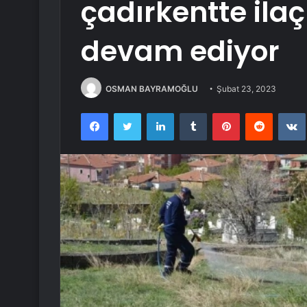
çadırkentte ila
devam ediyor
OSMAN BAYRAMOĞLU
Şubat 23, 2023
Facebook
Twitter
LinkedIn
Tumblr
Pinterest
Reddit