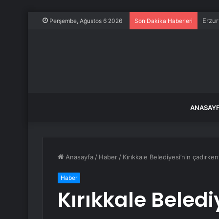
Erzur
Perşembe, Ağustos 6 2026
Son Dakika Haberleri
ANASAY
Anasayfa
/
Haber
/
Kırıkkale Belediyesi’nin çadırke
Haber
Kırıkkale Beledi