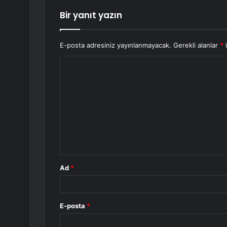
Bir yanıt yazın
E-posta adresiniz yayınlanmayacak.
Gerekli alanlar
*
i
Y
o
r
u
m
*
Ad
*
E-posta
*