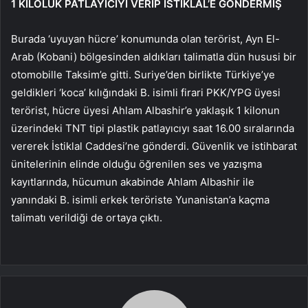
1 KİLOLUK PATLAYICIYI VERİP İSTİKLAL’E GÖNDERMİŞ
Burada ‘uyuyan hücre’ konumunda olan terörist, Ayn El-
Arab (Kobani) bölgesinden aldıkları talimatla dün hususi bir
otomobille Taksim’e gitti. Suriye’den birlikte Türkiye’ye
geldikleri ‘koca’ kılığındaki B. isimli firari PKK/YPG üyesi
terörist, hücre üyesi Ahlam Albashir’e yaklaşık 1 kilonun
üzerindeki TNT tipi plastik patlayıcıyı saat 16.00 sıralarında
vererek İstiklal Caddesi’ne gönderdi. Güvenlik ve istihbarat
ünitelerinin elinde olduğu öğrenilen ses ve yazışma
kayıtlarında, hücumun akabinde Ahlam Albashir ile
yanındaki B. isimli erkek teröriste Yunanistan’a kaçma
talimatı verildiği de ortaya çıktı.