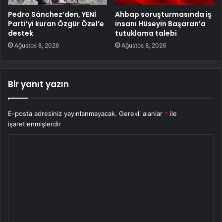
Pedro Sánchez’den, YENİ
Ahbap soruşturmasında iş
Parti’yi kuran Özgür Özel’e
insanı Hüseyin Başaran’a
destek
tutuklama talebi
Ağustos 8, 2026
Ağustos 8, 2026
Bir yanıt yazın
E-posta adresiniz yayınlanmayacak.
Gerekli alanlar
*
ile
işaretlenmişlerdir
Y
o
r
u
m
*