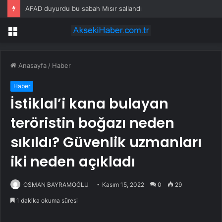
AFAD duyurdu bu sabah Mısır sallandı
Menü
Anasayfa
/
Haber
Haber
İstiklal’i kana bulayan
teröristin boğazı neden
sıkıldı? Güvenlik uzmanları
iki neden açıkladı
OSMAN BAYRAMOĞLU
Kasım 15, 2022
0
29
1 dakika okuma süresi