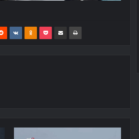
erest
Reddit
VKontakte
Odnoklassniki
Pocket
E-Posta ile paylaş
Yazdır