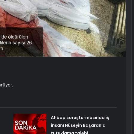
.
ürüyor.
Ahbap soruşturmasında iş
insanı Hüseyin Başaran’a
tutuklama talebi