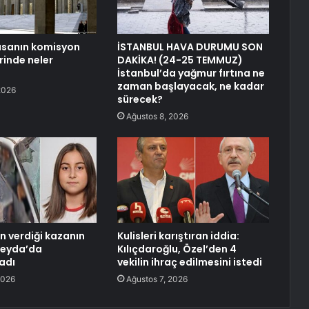
asanın komisyon
İSTANBUL HAVA DURUMU SON
inde neler
DAKİKA! (24-25 TEMMUZ)
İstanbul’da yağmur fırtına ne
zaman başlayacak, ne kadar
2026
sürecek?
Ağustos 8, 2026
an verdiği kazanın
Kulisleri karıştıran iddia:
Şeyda’da
Kılıçdaroğlu, Özel’den 4
adı
vekilin ihraç edilmesini istedi
2026
Ağustos 7, 2026