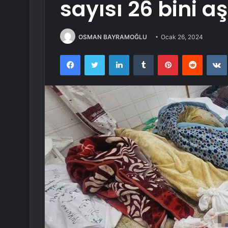
sayısı 26 bini aş
OSMAN BAYRAMOĞLU
Ocak 26, 2024
Facebook
Twitter
LinkedIn
Tumblr
Pinterest
Reddit