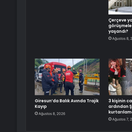
Çerçeve y
görüşmeler
yaşandı?
Ağustos 8, 
Giresun’da Balık Avında Trajik
3 kişinin c
Kayıp
ardından 
kurtarılam
Ağustos 8, 2026
Ağustos 7, 