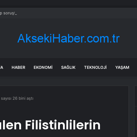
 soruşturmasında iş insanı Hüseyin Başaran’a tutuklama talebi
FA
HABER
EKONOMI
SAĞLIK
TEKNOLOJI
YAŞAM
 sayısı 26 bini aştı
n Filistinlilerin