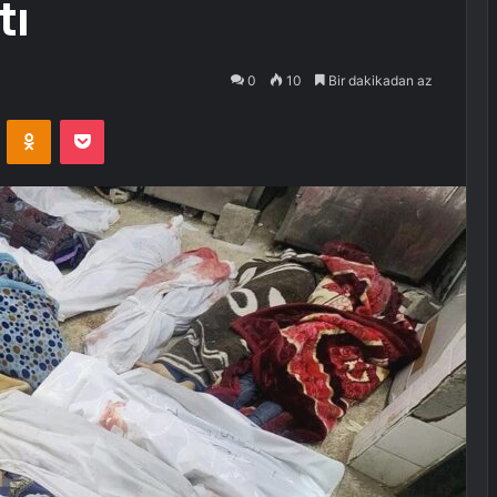
tı
0
10
Bir dakikadan az
VKontakte
Odnoklassniki
Pocket