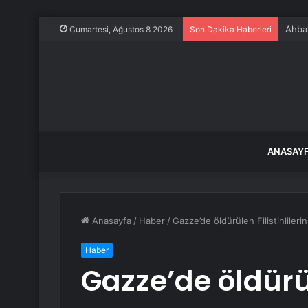
Ahbap
Cumartesi, Ağustos 8 2026
Son Dakika Haberleri
ANASAY
Anasayfa
/
Haber
/
Gazze’de öldürülen Filistinlilerin
Haber
Gazze’de öldürüle