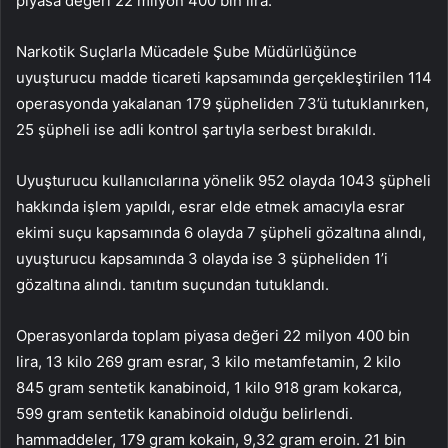
piyasa değeri 22 milyon 400 bin lira.
Narkotik Suçlarla Mücadele Şube Müdürlüğünce
uyuşturucu madde ticareti kapsamında gerçekleştirilen 114
operasyonda yakalanan 179 şüpheliden 73’ü tutuklanırken,
25 şüpheli ise adli kontrol şartıyla serbest bırakıldı.
Uyuşturucu kullanıcılarına yönelik 952 olayda 1043 şüpheli
hakkında işlem yapıldı, esrar elde etmek amacıyla esrar
ekimi suçu kapsamında 6 olayda 7 şüpheli gözaltına alındı,
uyuşturucu kapsamında 3 olayda ise 3 şüpheliden 1’i
gözaltına alındı. tanıtım suçundan tutuklandı.
Operasyonlarda toplam piyasa değeri 22 milyon 400 bin
lira, 13 kilo 269 gram esrar, 3 kilo metamfetamin, 2 kilo
845 gram sentetik kanabinoid, 1 kilo 918 gram kokarca,
599 gram sentetik kanabinoid olduğu belirlendi.
hammaddeler, 179 gram kokain, 9,32 gram eroin. 21 bin