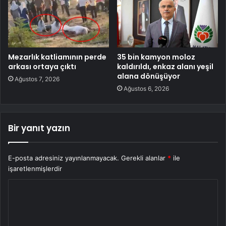
Mezarlık katliamının perde
35 bin kamyon moloz
arkası ortaya çıktı
kaldırıldı, enkaz alanı yeşil
alana dönüşüyor
Ağustos 7, 2026
Ağustos 6, 2026
Bir yanıt yazın
E-posta adresiniz yayınlanmayacak.
Gerekli alanlar
*
ile
işaretlenmişlerdir
Y
o
r