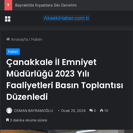
Bayraklı’da İnşaatlara Sıkı Denetim
Menü
Anasayfa
/
Haber
Haber
Çanakkale İl Emniyet
Müdürlüğü 2023 Yılı
Faaliyetleri Basın Toplantısı
Düzenledi
OSMAN BAYRAMOĞLU
Ocak 25, 2024
0
10
3 dakika okuma süresi