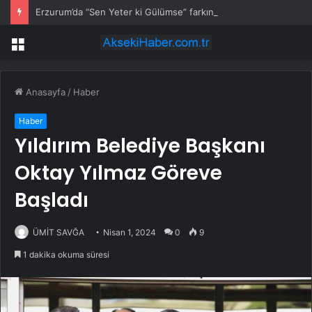
Erzurum’da “Sen Yeter ki Gülümse” farkındalığı
Menü
Anasayfa
/
Haber
Haber
Yıldırım Belediye Başkanı
Oktay Yılmaz Göreve
Başladı
ÜMİT SAVĞA
Nisan 1, 2024
0
9
1 dakika okuma süresi