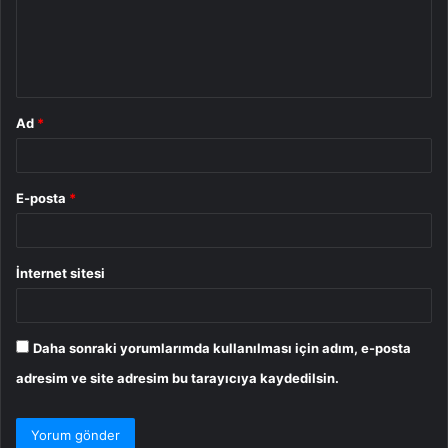
u
m
*
Ad
*
E-posta
*
İnternet sitesi
Daha sonraki yorumlarımda kullanılması için adım, e-posta
adresim ve site adresim bu tarayıcıya kaydedilsin.