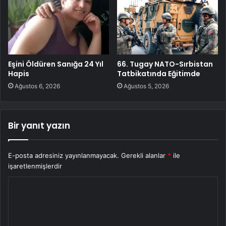
Eşini Öldüren Sanığa 24 Yıl
66. Tugay NATO-Sırbistan
Hapis
Tatbikatında Eğitimde
Ağustos 6, 2026
Ağustos 5, 2026
Bir yanıt yazın
E-posta adresiniz yayınlanmayacak.
Gerekli alanlar
*
ile
işaretlenmişlerdir
Y
o
r