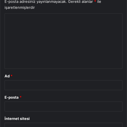
E-posta adresiniz yayınlanmayacak.
Gerekli alanlar
*
ile
işaretlenmişlerdir
Y
o
r
u
m
*
Ad
*
E-posta
*
İnternet sitesi