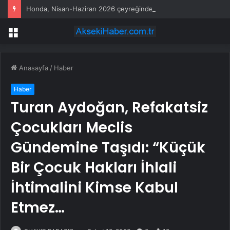
Honda, Nisan-Haziran 2026 çeyreğinde net karını iki kattan fazla artırdı
Menü
Anasayfa
/
Haber
Haber
Turan Aydoğan, Refakatsiz
Çocukları Meclis
Gündemine Taşıdı: “Küçük
Bir Çocuk Hakları İhlali
İhtimalini Kimse Kabul
Etmez…