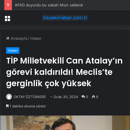
AFAD duyurdu bu sabah Mısır sallandı
Menü
Anasayfa
/
Haber
Haber
TİP Milletvekili Can Atalay’ın
görevi kaldırıldı! Meclis’te
gerginlik çok yüksek
OKTAY ÖZTÜRKERİ
Ocak 30, 2024
0
9
1 dakika okuma süresi