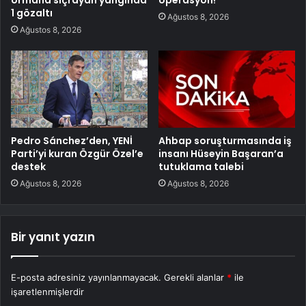
1 gözaltı
Ağustos 8, 2026
Ağustos 8, 2026
Pedro Sánchez’den, YENİ
Ahbap soruşturmasında iş
Parti’yi kuran Özgür Özel’e
insanı Hüseyin Başaran’a
destek
tutuklama talebi
Ağustos 8, 2026
Ağustos 8, 2026
Bir yanıt yazın
E-posta adresiniz yayınlanmayacak.
Gerekli alanlar
*
ile
işaretlenmişlerdir