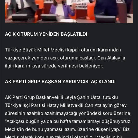
AÇIK OTURUM YENİDEN BAŞLATILDI
Türkiye Büyük Millet Meclisi kapalı oturum kararından
vazgeçerek yeniden açık oturuma başladı. Can Atalay’la
ilgili kararın kısa sürede verilmesi bekleniyor.
AK PARTİ GRUP BAŞKAN YARDIMCISI AÇIKLANDI
AK Parti Grup Başkanvekili Leyla Şahin Usta, tutuklu
Türkiye İşçi Partisi Hatay Milletvekili Can Atalay’ın görev
süresinin azaltılıp azaltılmayacağı yönündeki soru üzerine,
“Açıkçası bugün ya da bu hafta tamamlamayı düşünüyoruz.
Meclis’in de bunu yapması lazım. üzerine düşeni yap.” Biz
Meclis olarak konunun takipçisi olacağız. “Meclis’in bir