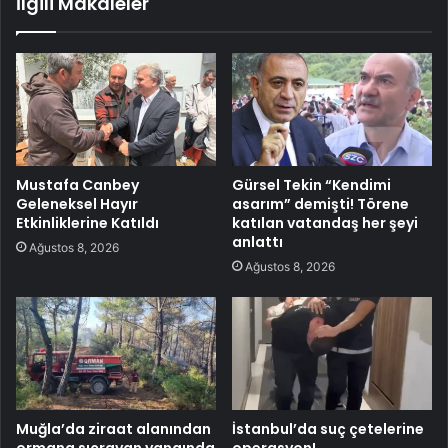
İlgili Makaleler
Mustafa Canbey
Gürsel Tekin “Kendimi
Geleneksel Hayır
asarım” demişti! Törene
Etkinliklerine Katıldı
katılan vatandaş her şeyi
anlattı
Ağustos 8, 2026
Ağustos 8, 2026
Muğla’da ziraat alanından
İstanbul’da suç çetelerine
ormana sıçrayan yangında
operasyon!