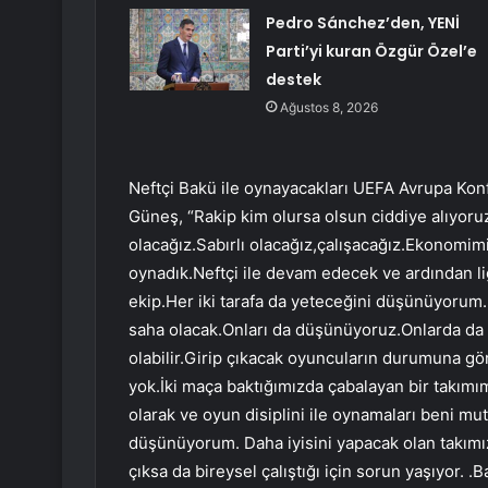
Pedro Sánchez’den, YENİ
Parti’yi kuran Özgür Özel’e
destek
Ağustos 8, 2026
Neftçi Bakü ile oynayacakları UEFA Avrupa Kon
Güneş, “Rakip kim olursa olsun ciddiye alıyoruz
olacağız.Sabırlı olacağız,çalışacağız.Ekonomim
oynadık.Neftçi ile devam edecek ve ardından lig
ekip.Her iki tarafa da yeteceğini düşünüyorum.B
saha olacak.Onları da düşünüyoruz.Onlarda da b
olabilir.Girip çıkacak oyuncuların durumuna göre
yok.İki maça baktığımızda çabalayan bir takı
olarak ve oyun disiplini ile oynamaları beni mu
düşünüyorum. Daha iyisini yapacak olan takımı
çıksa da bireysel çalıştığı için sorun yaşıyor. 