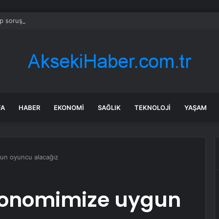
 soruşturmasında iş insanı Hüseyin Başaran’a tutuklama talebi
FA
HABER
EKONOMI
SAĞLIK
TEKNOLOJI
YAŞAM
un oyuncu alacağız
konomimize uygun