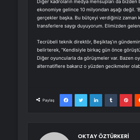
Diğer kadroların medya mensupları da bizden 
ekonomiye gelince 10 milyondan aşağı değil. ‘Bi
gerçekler başka. Bu bütçeyi verdiğiniz zaman k
transferlere saygı duyuyorum. Elimizden geleni
Tecrübeli teknik direktör, Beşiktaş’ın gündem
belirterek, “Kendisiyle birkaç gün önce görüşt
Diğer oyuncularla da görüşmeler var. Bazen oy
alternatiflere bakarız o yüzden gecikmeler olabi
Facebook
Twitter
LinkedIn
Tumblr
Pint
Paylaş
OKTAY ÖZTÜRKERİ