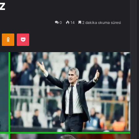
z
0
14
2 dakika okuma süresi
VKontakte
Odnoklassniki
Pocket