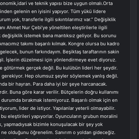
nomik,idari ve teknik yapısı bize uygun olmalı.Orta
linden gelenin en iyisini yapıyor. Tüm yükü lidere
 yok, transferle ilgili sıkıntılarımız var.” Değişiklik
ı Ahmet Nur Çebi’ye yöneltilen eleştirilerle ilgili
 değişiklik istemek bana mantıksız geliyor. Bu sorunu
macımız takımı başarılı kılmak. Kongre olursa bu kadro
 gelecek, bunun farkındayım. Beşiktaş taraftarının sakin
il. İşlerin düzelmesi için yönlendirmeye evet diyoruz.
 götürmek gerçek değil. Bu kulübün lideri her şeydir.
si gerekiyor. Hep olumsuz şeyler söylemek yanlış değil.
nda bir hayran. Para daha iyi bir şeye harcanacak.
dir. Buna göre karar verilir. Bütçelerin doğru kullanımı
r durumda bırakmak istemiyoruz. Başarılı olmak için en
orum, lider de istiyor. Yapılanlar yeterli olmayabilir.
 bu eleştirileri yapıyorlar. Oyuncuların grubun moralini
ak, yapmadıysak bizimle konuşulacak bir şey yok
n ne olduğunu öğrenelim. Sanırım o yoldan gideceğiz.