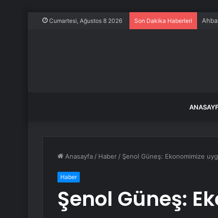
Ahbap
Cumartesi, Ağustos 8 2026
Son Dakika Haberleri
ANASAY
Anasayfa
/
Haber
/
Şenol Güneş: Ekonomimize uyg
Haber
Şenol Güneş: E