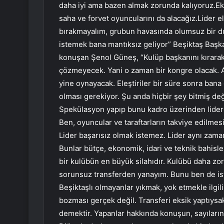
daha iyi ama bazen almak zorunda kalıyoruz.Eko
saha ve forvet oyuncularını da alacağız.Lider e
bırakmayalım, grubun havasında olumsuz bir durum
istemek bana mantıksız geliyor” Beşiktaş Başkan
konuşan Şenol Güneş, “Kulüp başkanını kırarak
çözmeyecek. Yani o zaman bir kongre olacak. A
yine oynayacak. Eleştiriler bir süre sonra bana
olması gerekiyor. Şu anda hiçbir şey bitmiş değ
Spekülasyon yapıp bunu kadro üzerinden lidere
Ben, oyuncular ve taraftarların takviye edilme
Lider başarısız olmak istemez. Lider aynı zama
Bunlar bütçe, ekonomik, idari ve teknik bahisler
bir kulübün en büyük silahıdır. Kulübü daha zo
sorunsuz transferden yanayım. Bunu ben de istiy
Beşiktaşlı olmayanlar yıkmak, yok etmekle ilgili
bozması gerçek değil. Transferi eksik yaptıys
demektir. Yapanlar hakkında konuşun, sayıları