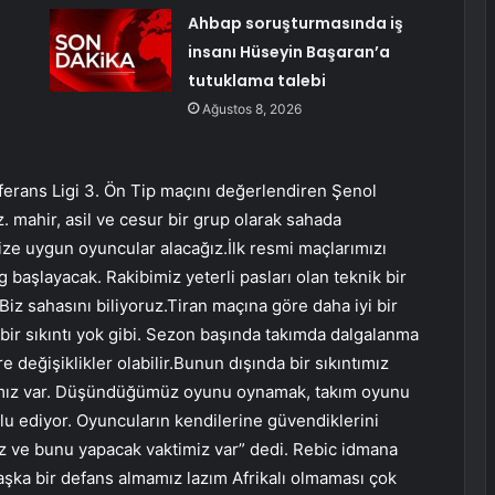
Ahbap soruşturmasında iş
insanı Hüseyin Başaran’a
tutuklama talebi
Ağustos 8, 2026
ferans Ligi 3. Ön Tip maçını değerlendiren Şenol
. mahir, asil ve cesur bir grup olarak sahada
ize uygun oyuncular alacağız.İlk resmi maçlarımızı
 başlayacak. Rakibimiz yeterli pasları olan teknik bir
iz sahasını biliyoruz.Tiran maçına göre daha iyi bir
ir sıkıntı yok gibi. Sezon başında takımda dalgalanma
 değişiklikler olabilir.Bunun dışında bir sıkıntımız
mımız var. Düşündüğümüz oyunu oynamak, takım oyunu
tlu ediyor. Oyuncuların kendilerine güvendiklerini
z ve bunu yapacak vaktimiz var” dedi. Rebic idmana
.Başka bir defans almamız lazım Afrikalı olmaması çok