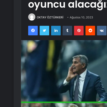
oyuncu alacağı
OKTAY ÖZTÜRKERİ
Ağustos 10, 2023
Facebook
Twitter
LinkedIn
Tumblr
Pinterest
Reddit