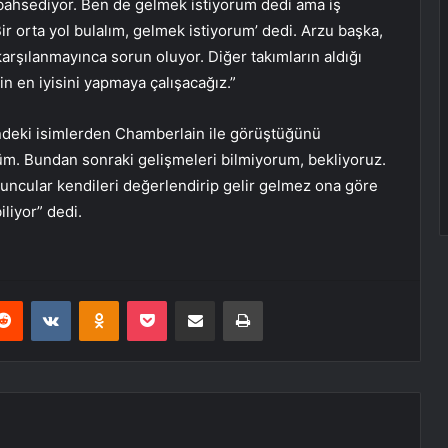
bahsediyor. Ben de gelmek istiyorum dedi ama iş
r orta yol bulalım, gelmek istiyorum’ dedi. Arzu başka,
arşılanmayınca sorun oluyor. Diğer takımların aldığı
n en iyisini yapmaya çalışacağız.”
indeki isimlerden Chamberlain ile görüştüğünü
üm. Bundan sonraki gelişmeleri bilmiyorum, bekliyoruz.
uncular kendileri değerlendirip gelir gelmez ona göre
liyor” dedi.
erest
Reddit
VKontakte
Odnoklassniki
Pocket
E-Posta ile paylaş
Yazdır