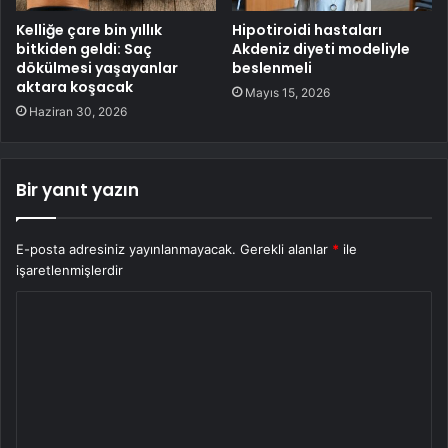
Kelliğe çare bin yıllık
Hipotiroidi hastaları
bitkiden geldi: Saç
Akdeniz diyeti modeliyle
dökülmesi yaşayanlar
beslenmeli
aktara koşacak
Mayıs 15, 2026
Haziran 30, 2026
Bir yanıt yazın
E-posta adresiniz yayınlanmayacak.
Gerekli alanlar
*
ile
işaretlenmişlerdir
Y
o
r
u
m