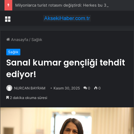
Milyonlarca turist rotasını değiştirdi: Herkes bu 3 ülkeye gidiyor
Menü
Anasayfa
/
Sağlık
Sağlık
Sanal kumar gençliği tehdit
ediyor!
NURCAN BAYRAM
Kasım 30, 2025
0
0
2 dakika okuma süresi