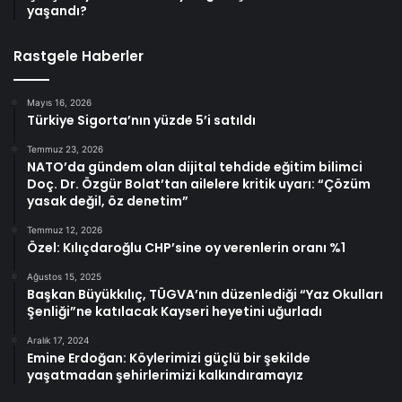
yaşandı?
Rastgele Haberler
Mayıs 16, 2026
Türkiye Sigorta’nın yüzde 5’i satıldı
Temmuz 23, 2026
NATO’da gündem olan dijital tehdide eğitim bilimci
Doç. Dr. Özgür Bolat’tan ailelere kritik uyarı: “Çözüm
yasak değil, öz denetim”
Temmuz 12, 2026
Özel: Kılıçdaroğlu CHP’sine oy verenlerin oranı %1
Ağustos 15, 2025
Başkan Büyükkılıç, TÜGVA’nın düzenlediği “Yaz Okulları
Şenliği”ne katılacak Kayseri heyetini uğurladı
Aralık 17, 2024
Emine Erdoğan: Köylerimizi güçlü bir şekilde
yaşatmadan şehirlerimizi kalkındıramayız