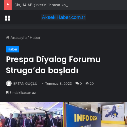
Çin, 14 AB şirketini ihracat kontrol listesine ekledi
Menü
Anasayfa
/
Haber
Haber
Prespa Diyalog Forumu
Struga’da başladı
ERTAN GÜÇLÜ
Temmuz 3, 2023
0
20
Bir dakikadan az