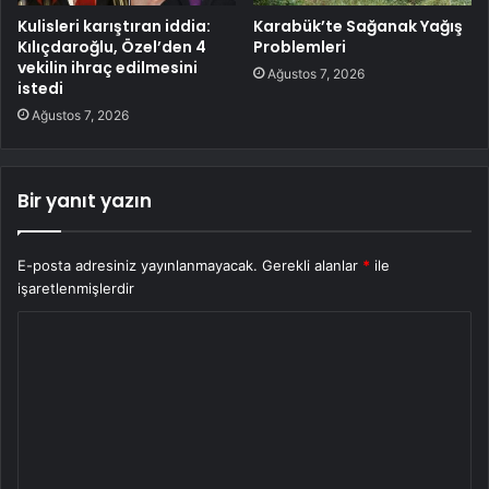
Kulisleri karıştıran iddia:
Karabük’te Sağanak Yağış
Kılıçdaroğlu, Özel’den 4
Problemleri
vekilin ihraç edilmesini
Ağustos 7, 2026
istedi
Ağustos 7, 2026
Bir yanıt yazın
E-posta adresiniz yayınlanmayacak.
Gerekli alanlar
*
ile
işaretlenmişlerdir
Y
o
r
u
m