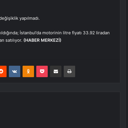
eğişiklik yapılmadı.
ıldığında; İstanbul’da motorinin litre fiyatı 33.92 liradan
an satılıyor.
(HABER MERKEZİ)
erest
Reddit
VKontakte
Odnoklassniki
Pocket
E-Posta ile paylaş
Yazdır