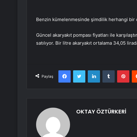
Benzin kümelenmesinde şimdilik herhangi bir d
Güncel akaryakıt pompası fiyatları ile karşılaştır
satılıyor. Bir litre akaryakıt ortalama 34,05 lirad
Facebook
Twitter
LinkedIn
Tumblr
Pint
Paylaş
OKTAY ÖZTÜRKERİ