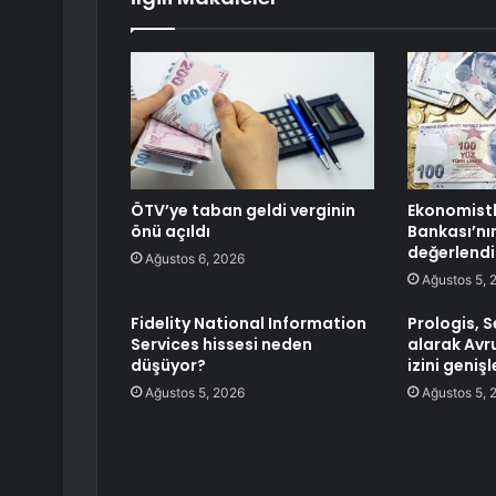
ÖTV’ye taban geldi verginin
Ekonomistl
önü açıldı
Bankası’nın
değerlendi
Ağustos 6, 2026
Ağustos 5, 
Fidelity National Information
Prologis, S
Services hissesi neden
alarak Avru
düşüyor?
izini genişl
Ağustos 5, 2026
Ağustos 5, 