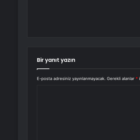
Bir yanıt yazın
E-posta adresiniz yayınlanmayacak.
Gerekli alanlar
*
i
Y
o
r
u
m
*