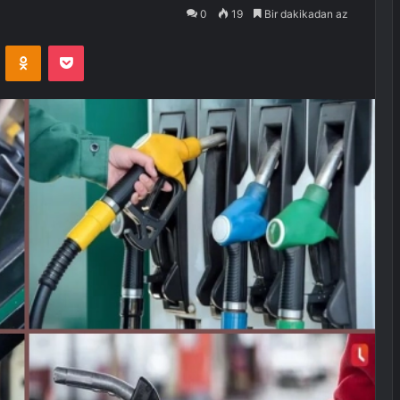
0
19
Bir dakikadan az
VKontakte
Odnoklassniki
Pocket