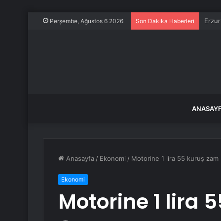
Erzur
Perşembe, Ağustos 6 2026
Son Dakika Haberleri
ANASAY
Anasayfa
/
Ekonomi
/
Motorine 1 lira 55 kuruş zam
Ekonomi
Motorine 1 lira