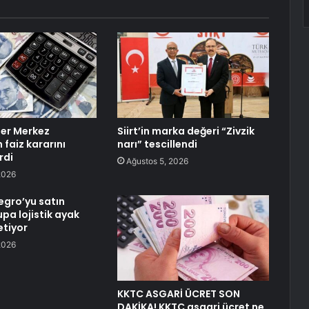
er Merkez
Siirt’in marka değeri “Zivzik
 faiz kararını
narı” tescillendi
rdi
Ağustos 5, 2026
2026
egro’yu satın
pa lojistik ayak
etiyor
2026
KKTC ASGARİ ÜCRET SON
DAKİKA! KKTC asgari ücret ne