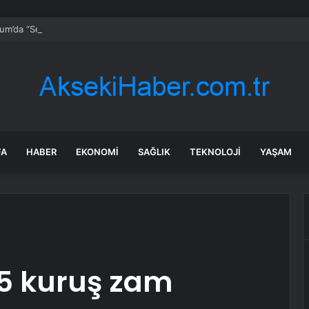
um’da “Sen Yeter ki Gülümse” farkındalığı
FA
HABER
EKONOMI
SAĞLIK
TEKNOLOJI
YAŞAM
 55 kuruş zam