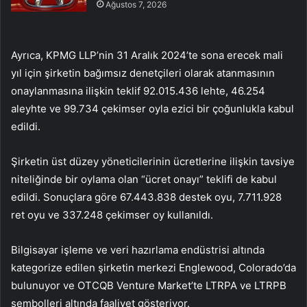
Ağustos 7, 2026
Ayrıca, KPMG LLP’nin 31 Aralık 2024’te sona erecek mali
yıl için şirketin bağımsız denetçileri olarak atanmasının
onaylanmasına ilişkin teklif 92.015.436 lehte, 46.254
aleyhte ve 99.734 çekimser oyla ezici bir çoğunlukla kabul
edildi.
Şirketin üst düzey yöneticilerinin ücretlerine ilişkin tavsiye
niteliğinde bir oylama olan “ücret onayı” teklifi de kabul
edildi. Sonuçlara göre 67.443.838 destek oyu, 7.711.928
ret oyu ve 337.248 çekimser oy kullanıldı.
Bilgisayar işleme ve veri hazırlama endüstrisi altında
kategorize edilen şirketin merkezi Englewood, Colorado’da
bulunuyor ve OTCQB Venture Market’te LTRPA ve LTRPB
sembolleri altında faaliyet gösteriyor.