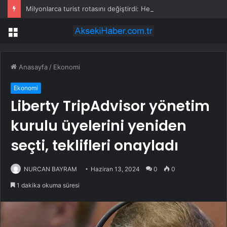
Milyonlarca turist rotasını değiştirdi: Herkes bu 3 ülkeye gidiyor
Menü
Anasayfa
/
Ekonomi
Ekonomi
Liberty TripAdvisor yönetim
kurulu üyelerini yeniden
seçti, teklifleri onayladı
NURCAN BAYRAM
Haziran 13, 2024
0
0
1 dakika okuma süresi