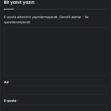
Bir yanıt yazın
E-posta adresiniz yayınlanmayacak.
Gerekli alanlar
*
ile
işaretlenmişlerdir
Y
o
r
u
m
*
Ad
*
E-posta
*