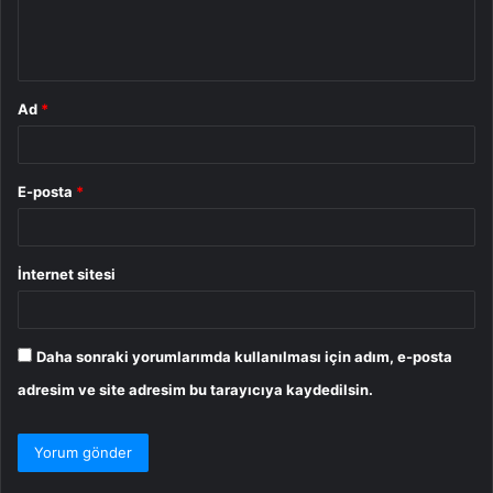
m
*
Ad
*
E-posta
*
İnternet sitesi
Daha sonraki yorumlarımda kullanılması için adım, e-posta
adresim ve site adresim bu tarayıcıya kaydedilsin.