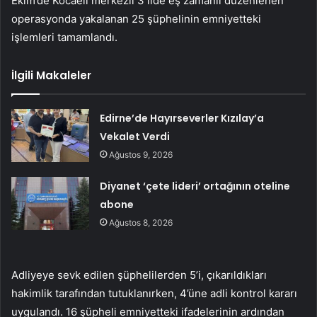
Ekim’de Kocaeli merkezli 3 ilde eş zamanlı düzenlenen
operasyonda yakalanan 25 şüphelinin emniyetteki
işlemleri tamamlandı.
İlgili Makaleler
Edirne’de Hayırseverler Kızılay’a
Vekalet Verdi
Ağustos 9, 2026
Diyanet ‘çete lideri’ ortağının oteline
abone
Ağustos 8, 2026
Adliyeye sevk edilen şüphelilerden 5’i, çıkarıldıkları
hakimlik tarafından tutuklanırken, 4’üne adli kontrol kararı
uygulandı. 16 şüpheli emniyetteki ifadelerinin ardından