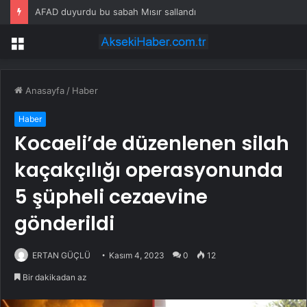
AFAD duyurdu bu sabah Mısır sallandı
Menü
Anasayfa
/
Haber
Haber
Kocaeli’de düzenlenen silah
kaçakçılığı operasyonunda
5 şüpheli cezaevine
gönderildi
ERTAN GÜÇLÜ
Kasım 4, 2023
0
12
Bir dakikadan az