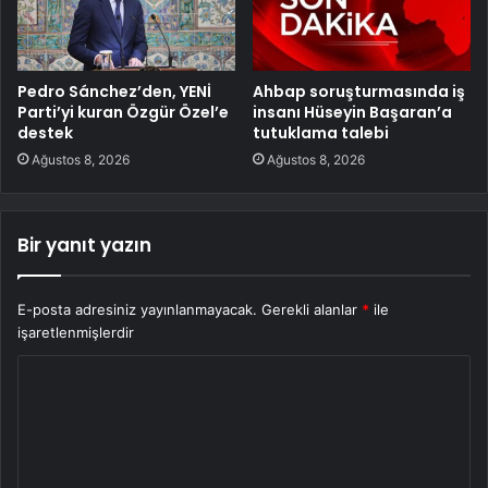
Pedro Sánchez’den, YENİ
Ahbap soruşturmasında iş
Parti’yi kuran Özgür Özel’e
insanı Hüseyin Başaran’a
destek
tutuklama talebi
Ağustos 8, 2026
Ağustos 8, 2026
Bir yanıt yazın
E-posta adresiniz yayınlanmayacak.
Gerekli alanlar
*
ile
işaretlenmişlerdir
Y
o
r
u