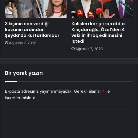
3 kişinin can verdiği
Kulisleri karıştıran iddia:
kazanın ardından
Kılıçdaroğlu, Özel’den 4
Şeyda’da kurtarılamadı
vekilin ihraç edilmesini
istedi
Ağustos 7, 2026
Ağustos 7, 2026
Bir yanıt yazın
E-posta adresiniz yayınlanmayacak.
Gerekli alanlar
*
ile
işaretlenmişlerdir
Y
o
r
u