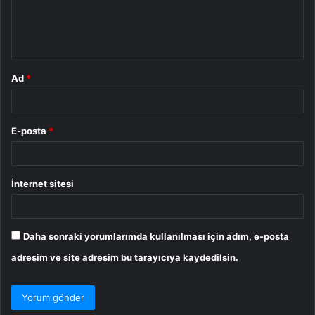
m
*
Ad
*
E-posta
*
İnternet sitesi
Daha sonraki yorumlarımda kullanılması için adım, e-posta
adresim ve site adresim bu tarayıcıya kaydedilsin.