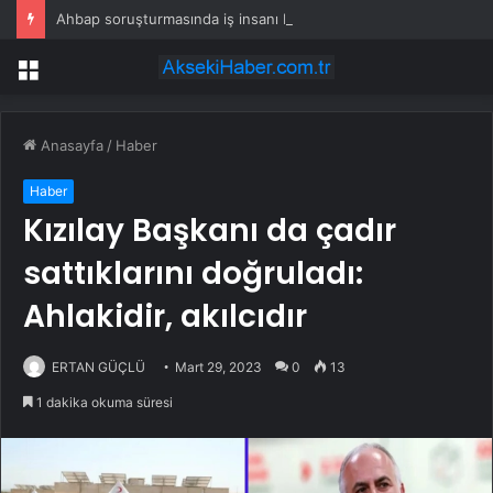
Ahbap soruşturmasında iş insanı Hüseyin Başaran’a tutuklama talebi
Menü
Anasayfa
/
Haber
Haber
Kızılay Başkanı da çadır
sattıklarını doğruladı:
Ahlakidir, akılcıdır
ERTAN GÜÇLÜ
Mart 29, 2023
0
13
1 dakika okuma süresi