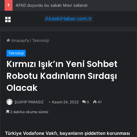
AFAD duyurdu bu sabah Mısır sallandı
Menü
Anasayfa
/
Teknoloji
Teknoloji
Kırmızı Işık’ın Yeni Sohbet
Robotu Kadınların Sırdaşı
Olacak
ŞUAYIP PARASIZ
Kasım 24, 2022
0
41
2 dakika okuma süresi
Türkiye Vodafone Vakfı, bayanların şiddetten korunması