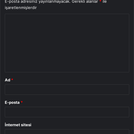
E-posta adresiniz yayınlanmayacak.
Gerekli alanlar
*
ile
işaretlenmişlerdir
Y
o
r
u
m
*
Ad
*
E-posta
*
İnternet sitesi