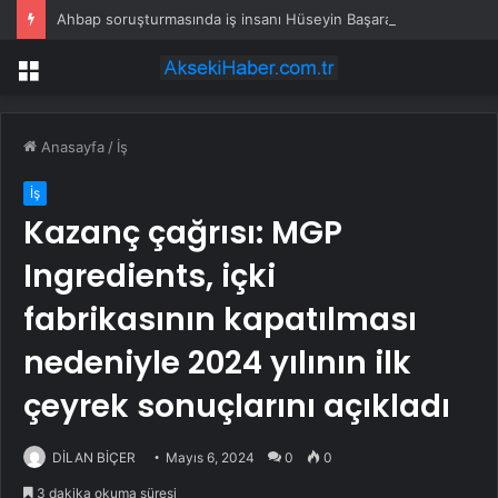
Ahbap soruşturmasında iş insanı Hüseyin Başaran’a tutuklama talebi
Menü
Anasayfa
/
İş
İş
Kazanç çağrısı: MGP
Ingredients, içki
fabrikasının kapatılması
nedeniyle 2024 yılının ilk
çeyrek sonuçlarını açıkladı
DİLAN BİÇER
Mayıs 6, 2024
0
0
3 dakika okuma süresi