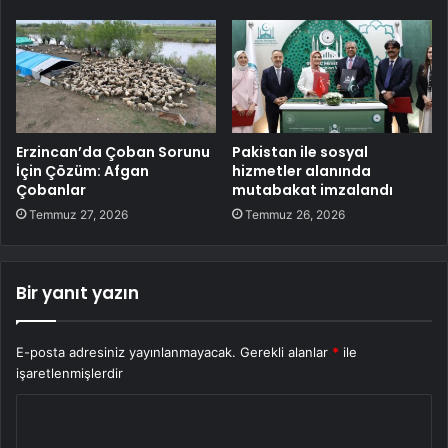
Erzincan’da Çoban Sorunu
Pakistan ile sosyal
İçin Çözüm: Afgan
hizmetler alanında
Çobanlar
mutabakat imzalandı
Temmuz 27, 2026
Temmuz 26, 2026
Bir yanıt yazın
E-posta adresiniz yayınlanmayacak.
Gerekli alanlar
*
ile
işaretlenmişlerdir
Y
o