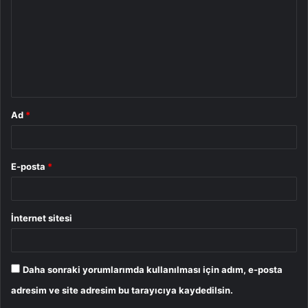
r
u
m
*
Ad
*
E-posta
*
İnternet sitesi
Daha sonraki yorumlarımda kullanılması için adım, e-posta
adresim ve site adresim bu tarayıcıya kaydedilsin.