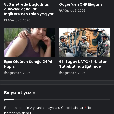
850 metrede başladılar,
Göçer’den CHP Eleştirisi
dünyaya açıldılar:
Ağustos 6, 2026
İngiltere’den talep yağıyor
Ağustos 6, 2026
Eşini Öldüren Sanığa 24 Yıl
66. Tugay NATO-Sırbistan
Hapis
Tatbikatında Eğitimde
Ağustos 6, 2026
Ağustos 5, 2026
Bir yanıt yazın
E-posta adresiniz yayınlanmayacak.
Gerekli alanlar
*
ile
işaretlenmişlerdir