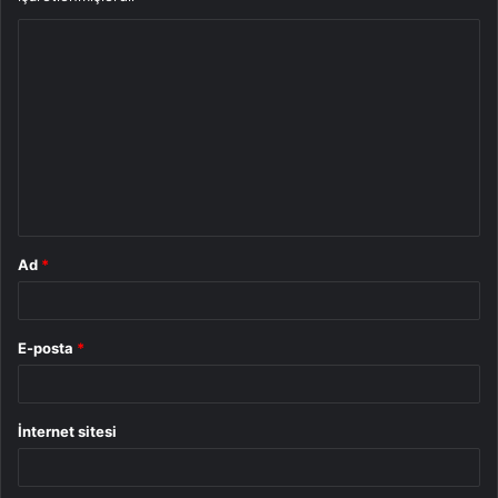
Y
o
r
u
m
*
Ad
*
E-posta
*
İnternet sitesi