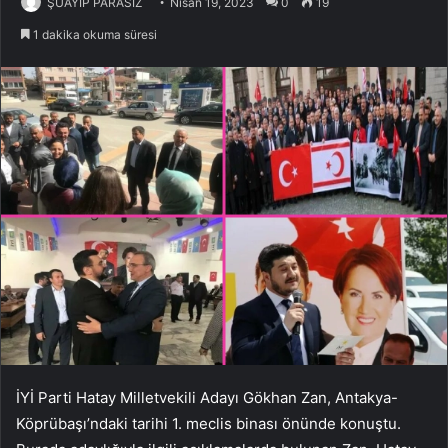
ŞUAYIP PARASIZ
Nisan 19, 2023
0
19
1 dakika okuma süresi
İYİ Parti Hatay Milletvekili Adayı Gökhan Zan, Antakya-
Köprübaşı’ndaki tarihi 1. meclis binası önünde konuştu.