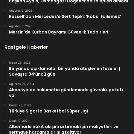
Başkan Aydın, Osmangazi Doğancı’da talepleri dinledi
Ağustos 6, 2026
Russell’dan Mercedes’e Sert Tepki: ‘Kabul Edilemez’
Ağustos 6, 2026
Mersin’de Kurban Bayramı Güvenlik Tedbirleri
Rastgele Haberler
Nisan 25, 2026
Bir yanda açıklamalar bir yanda ateşlenen füzeler |
Savaşta 34’üncü gün
Ağustos 29, 2024
Almanya’da hükümetin gündeminde güvenlik paketi
var
Kasım 23, 2022
Türkiye Sigorta Basketbol Süper Ligi
Ocak 17, 2024
Albemarle nakit akışını artırmak için maliyetleri ve
sermaye harcamalarını azaltıyor