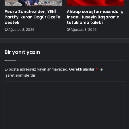
Pedro Sánchez’den, YENİ
Ahbap soruşturmasında iş
Parti’yi kuran Özgür Özel’e
insanı Hüseyin Başaran’a
destek
tutuklama talebi
Ağustos 8, 2026
Ağustos 8, 2026
Bir yanıt yazın
E-posta adresiniz yayınlanmayacak.
Gerekli alanlar
*
ile
işaretlenmişlerdir
Y
o
r
u
m
*