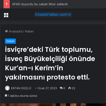
AFAD duyurdu bu sabah Mısır sallandı
Menü
Anasayfa
/
Haber
Haber
İsviçre’deki Türk toplumu,
İsveç Büyükelçiliği önünde
Kur’an-ı Kerim’in
yakılmasını protesto etti.
ERTAN GÜÇLÜ
Ocak 27, 2023
0
23
1 dakika okuma süresi