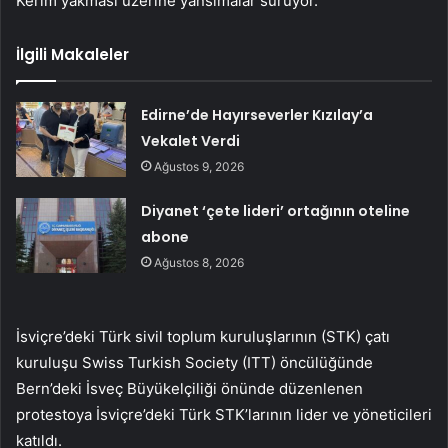
Kerim yakması üzerine yansımalar sürüyor.
İlgili Makaleler
Edirne’de Hayırseverler Kızılay’a
Vekalet Verdi
Ağustos 9, 2026
Diyanet ‘çete lideri’ ortağının oteline
abone
Ağustos 8, 2026
İsviçre’deki Türk sivil toplum kuruluşlarının (STK) çatı
kuruluşu Swiss Turkish Society (ITT) öncülüğünde
Bern’deki İsveç Büyükelçiliği önünde düzenlenen
protestoya İsviçre’deki Türk STK’larının lider ve yöneticileri
katıldı.