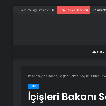
Ankara’da
Cuma, Ağustos 7 2026
Son Dakika Haberleri
ANASAY
Anasayfa
/
Haber
/
İçişleri Bakanı Soylu: “Cumhuriy
Haber
İçişleri Bakanı S