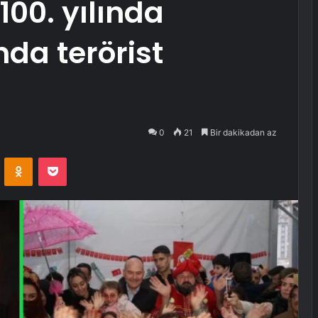
100. yılında
nda terörist
0
21
Bir dakikadan az
VKontakte
Odnoklassniki
Pocket