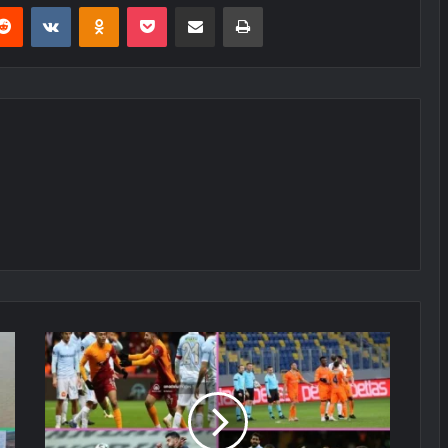
erest
Reddit
VKontakte
Odnoklassniki
Pocket
E-Posta ile paylaş
Yazdır