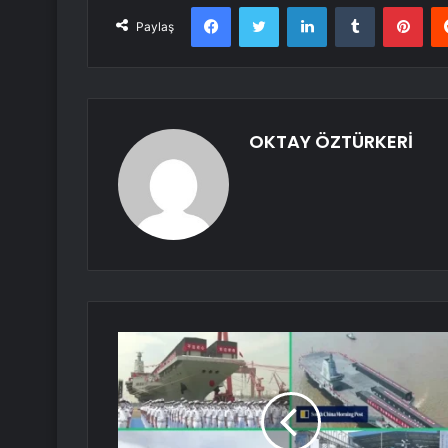
Facebook
Twitter
LinkedIn
Tumblr
Pint
Paylaş
OKTAY ÖZTÜRKERİ