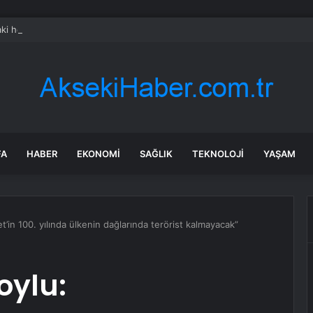
ki helikopter kazasından acı haber
FA
HABER
EKONOMI
SAĞLIK
TEKNOLOJI
YAŞAM
et’in 100. yılında ülkenin dağlarında terörist kalmayacak”
oylu: