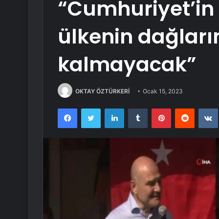
“Cumhuriyet’in 
ülkenin dağları
kalmayacak”
OKTAY ÖZTÜRKERİ
Ocak 15, 2023
Facebook
Twitter
LinkedIn
Tumblr
Pinterest
Reddit