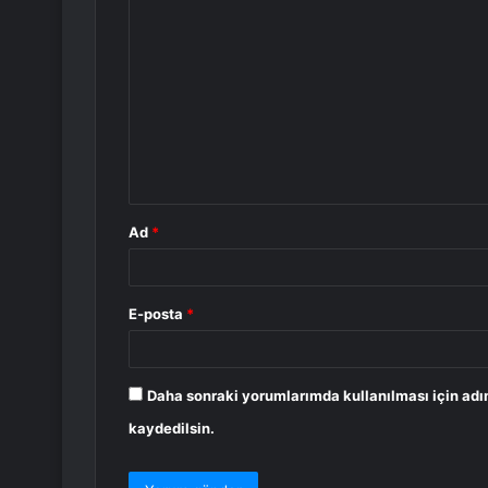
Y
o
r
u
m
*
Ad
*
E-posta
*
Daha sonraki yorumlarımda kullanılması için adı
kaydedilsin.