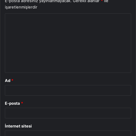
E-posta adresiniz yayınlanmayacak.
Gerekli alanlar
*
ile
işaretlenmişlerdir
Y
o
r
u
m
*
Ad
*
E-posta
*
İnternet sitesi