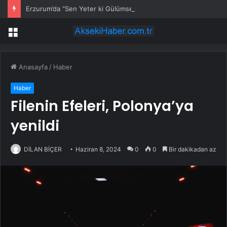
Erzurum’da “Sen Yeter ki Gülümse” farkındalığı
Menü
Anasayfa
/
Haber
Haber
Filenin Efeleri, Polonya’ya
yenildi
DİLAN BİÇER
Haziran 8, 2024
0
0
Bir dakikadan az