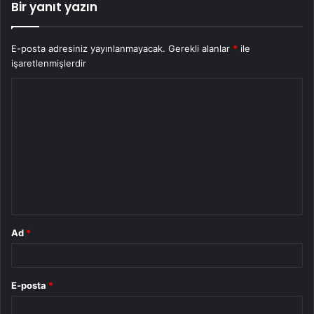
Bir yanıt yazın
E-posta adresiniz yayınlanmayacak.
Gerekli alanlar
*
ile
işaretlenmişlerdir
Y
o
r
u
m
*
Ad
*
E-posta
*