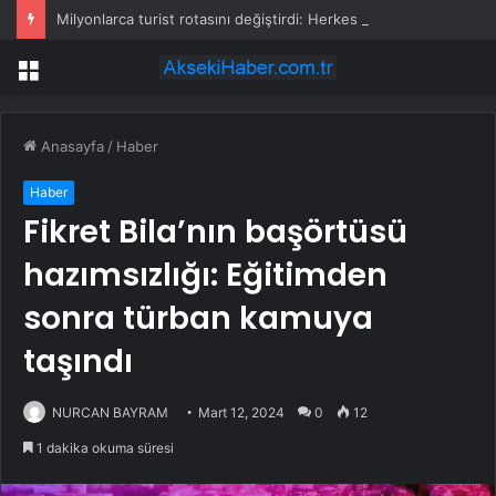
Milyonlarca turist rotasını değiştirdi: Herkes bu 3 ülkeye gidiyor
Menü
Anasayfa
/
Haber
Haber
Fikret Bila’nın başörtüsü
hazımsızlığı: Eğitimden
sonra türban kamuya
taşındı
NURCAN BAYRAM
Mart 12, 2024
0
12
1 dakika okuma süresi