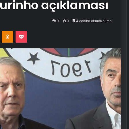
ourinho açıklaması
0
0
4 dakika okuma süresi
VKontakte
Odnoklassniki
Pocket