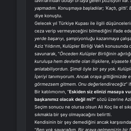
tavırlarından dolayı ortaya gelen pozisyon var.
yapmadım. Konuşmaya başladılar; ‘Kaçtı, gitti’.
diye konuştu.
Gelecek yıl Türkiye Kupası ile ilgili düşüncele
ceza verip vermeyeceğini bilmediğini ifade ede
yerde başarıyı, şampiyonluğu kazanmaya çalış
Aziz Yıldırım, Kulüpler Birliği Vakfı konusunda
savunarak, “
Önceden Kulüpler Birliğinin ağırlığ
kuruluşa hem devletle olan ilişkilere, siyasete 
anlatabiliyordun. Şimdi öyle bir şey yok. Kulüple
İçeriyi tanımıyorum. Ancak oraya gittiğimizd
görmezsem gitmem. Onu değerlendireceğiz
” 
Bir katılımcının, “
Eskiden siz elinizi masaya v
başkanımız olacak değil mi?”
sözü üzerine Azi
Seçim sonucu ne olursa olsun Ali Koç ile el sık
sıkmakla bir şey olmayacağını belirtti.
Kendisinin bir şey demediğini ancak karşısındaki
“
Ben yok sayacağım. Bir araya gelmemizin bir f