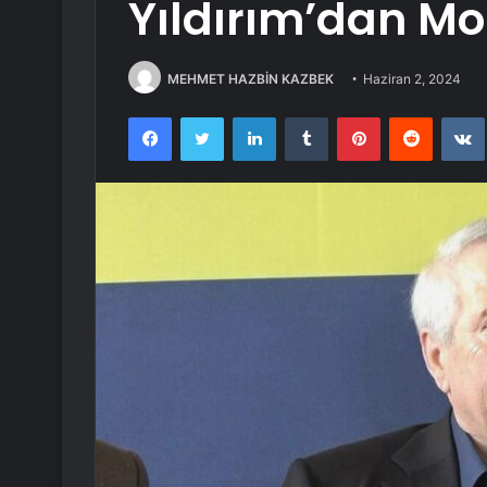
Yıldırım’dan M
MEHMET HAZBİN KAZBEK
Haziran 2, 2024
Facebook
Twitter
LinkedIn
Tumblr
Pinterest
Reddit