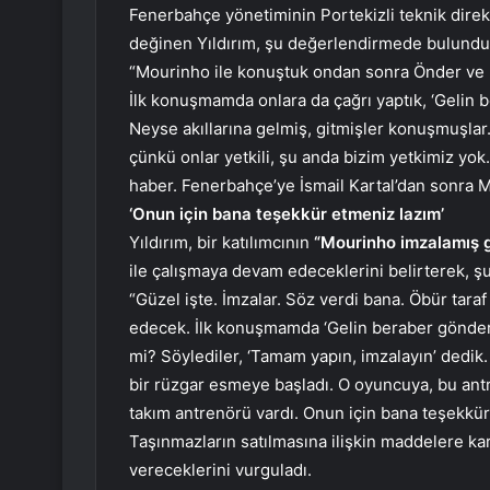
Fenerbahçe yönetiminin Portekizli teknik dire
değinen Yıldırım, şu değerlendirmede bulundu
“Mourinho ile konuştuk ondan sonra Önder ve Ma
İlk konuşmamda onlara da çağrı yaptık, ‘Gelin b
Neyse akıllarına gelmiş, gitmişler konuşmuşlar.
çünkü onlar yetkili, şu anda bizim yetkimiz yok.
haber. Fenerbahçe’ye İsmail Kartal’dan sonra 
‘Onun için bana teşekkür etmeniz lazım’
Yıldırım, bir katılımcının
“Mourinho imzalamış 
ile çalışmaya devam edeceklerini belirterek, şu
“Güzel işte. İmzalar. Söz verdi bana. Öbür tar
edecek. İlk konuşmamda ‘Gelin beraber gönder
mi? Söylediler, ‘Tamam yapın, imzalayın’ dedik. 
bir rüzgar esmeye başladı. O oyuncuya, bu antre
takım antrenörü vardı. Onun için bana teşekkür
Taşınmazların satılmasına ilişkin maddelere karş
vereceklerini vurguladı.