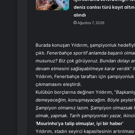
deniz canlısı türü kayıt altı
alındı
Ağustos 7, 2026
Burada konuşan Yıldırım, şampiyonluk hedefiyl
çıktı. Fenerbahçe sportif anlamda başarılı olm
musunuz? Biz çok görüyoruz. Bundan dolayı ar
devam etmesini sağlayabilmeye karar verdik
” 
Yıldırım, Fenerbahçe taraftarı için şampiyonluk
çıkmamasını eleştirdi.
Kulübün borçlarına değinen Yıldırım, “
Başkanlığ
demeyeceğim, konuşmayacağım. Böyle şeylerle 
Şampiyon olmamız lazım. Şampiyon olmazsak h
olmak, yapmak. Tarih şampiyonları yazar, ikinc
‘Mourinho’ya talip olmuşlar, iyi bir haber’
Yıldırım, stadın seyirci kapasitesinin artırılması