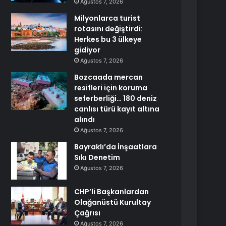
Ağustos 7, 2026
Milyonlarca turist
rotasını değiştirdi:
Herkes bu 3 ülkeye
gidiyor
Ağustos 7, 2026
Bozcaada mercan
resifleri için koruma
seferberliği… 180 deniz
canlısı türü kayıt altına
alındı
Ağustos 7, 2026
Bayraklı’da İnşaatlara
Sıkı Denetim
Ağustos 7, 2026
CHP’li Başkanlardan
Olağanüstü Kurultay
Çağrısı
Ağustos 7, 2026