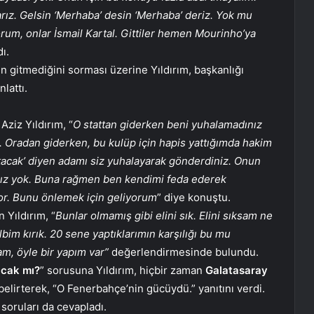
larız. Gelsin ‘Merhaba’ desin ‘Merhaba’ deriz. Yok mu
yorum, onlar İsmail Kartal. Gittiler hemen Mourinho’ya
dı.
in gitmediğini sorması üzerine Yıldırım, başkanlığı
lattı.
Aziz Yıldırım, “
O stattan giderken beni yuhalamadınız
Oradan giderken, bu kulüp için hapis yattığımda hakim
 atacak’ diyen adamı siz yuhalayarak gönderdiniz. Onun
ınız yok. Buna rağmen ben kendimi feda ederek
or. Bunu önlemek için geliyorum
” diye konuştu.
 Yıldırım, “
Bunlar olmamış gibi elini sık. Elini sıksam ne
lbim kırık. 20 sene yaptıklarımın karşılığı bu mu
am, öyle bir yapım var”
değerlendirmesinde bulundu.
acak mı?
” sorusuna Yıldırım, hiçbir zaman
Galatasaray
elirterek, “O Fenerbahçe’nin gücüydü.” yanıtını verdi.
 soruları da cevapladı.