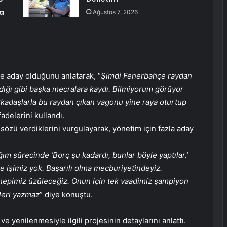
na
Ağustos 7, 2026
e aday olduğunu anlatarak, “
Şimdi Fenerbahçe raydan
adığı gibi başka mecralara kaydı. Bilmiyorum görüyor
kadaşlarla bu raydan çıkan vagonu yine raya oturtup
ifadelerini kullandı.
 sözü verdiklerini vurgulayarak, yönetim için fazla aday
ım sürecinde ‘Borç şu kadardı, bunlar böyle yaptılar.’
işimiz yok. Başarılı olma mecburiyetindeyiz.
epimiz üzüleceğiz. Onun için tek vaadimiz şampiyon
ileri yazmaz
” diye konuştu.
 ve yenilenmesiyle ilgili projesinin detaylarını anlattı.