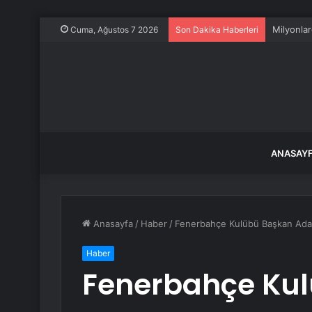
Milyonlar
Cuma, Ağustos 7 2026
Son Dakika Haberleri
ANASAY
Anasayfa
/
Haber
/
Fenerbahçe Kulübü Başkan Adayı
Haber
Fenerbahçe Kul