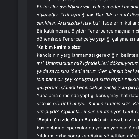
Bizim fikir ayrılığımız var. Yoksa medeni insan
diyeceğiz. Fikir ayrılığı var. Ben ‘Mourinho’ di
sarıldılar. Aramızdaki fark bu
” ifadelerini kullan
Bir katılımcının, 6 yıldır Fenerbahçe maçına niç
döneminde Fenerbahçe’ye yaptığı çalışmaları an
‘Kalbim kırılmış size’
Kendisinin yargılanmaması gerektiğini belirten 
mı? Utanmadınız mı? İçimdekileri dökmüyorum. 
ya da savcısına ‘Seni atarız’, ‘Sen kimsin beni
için bana bir şey konuşmaya sizin hiçbir hakk
geliyorum. Çünkü Fenerbahçe yanlış yola giriy
Yuhalama sırasında yaptığı konuşmayı hatırlatan
olacak. Görüntü oluyor. Kalbim kırılmış size. Ka
olmalıydı? Yapılanları insan unutmuyor. Unutm
“
Seçildiğinizde Okan Buruk’a bir cevabınız ol
başkanlarına, sporcularına yorum yapmadığını b
Yıldırım, daha sonra kendisine yöneltilen diğer