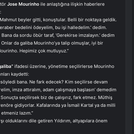
ktör
Jose Mourinho
ile anlaştığına ilişkin haberlere
:
hmut beyler gitti, konuştular. Belli bir noktaya geldik.
eraber bedelini ödeyelim, bu işi halledelim.’ dedim.
 Bana da sordu öbür taraf, ‘Gerekirse imzalayın.’ dedim
 Onlar da galiba Mourinho’ya talip olmuşlar, iyi bir
Mourinho. Hepimiz çok mutluyuz.”
galiba”
ifadesi üzerine, yönetime seçilirlerse Mourinho
nları kaydetti:
af söyledi bana. Ne fark edecek? Kim seçilirse devam
elim, imza attıralım, adam çalışmaya başlasın’ demedim
Sonuçta seçilirsek biz de çalışırız, fark etmez. Müthiş
nöre gidiyorlar. Kafalarında ya İsmail Kartal ya da milli
 etmeniz lazım.”
ı olduklarını dile getiren Yıldırım, altyapılara önem