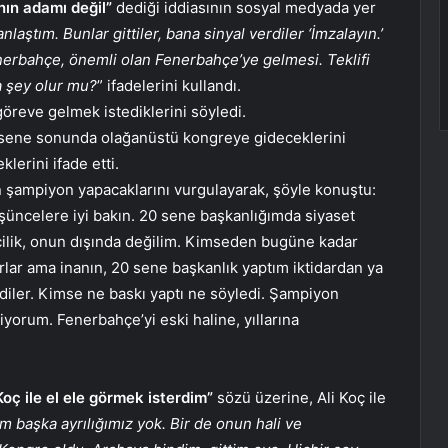
nın adamı değil”
dediği iddiasının sosyal medyada yer
aştım. Bunlar gittiler, bana sinyal verdiler ‘İmzalayın.’
erbahçe, önemli olan Fenerbahçe’ye gelmesi. Teklifi
a şey olur mu?
” ifadelerini kullandı.
öreve gelmek istediklerini söyledi.
 sene sonunda olağanüstü kongreye gideceklerini
lerini ifade etti.
in şampiyon yapacaklarını vurgulayarak, şöyle konuştu:
düşüncelere iyi bakın. 20 sene başkanlığımda siyaset
çilik, onun dışında değilim. Kimseden bugüne kadar
lar ama inanın, 20 sene başkanlık yaptım iktidardan ya
diler. Kimse ne baskı yaptı ne söyledi. Şampiyon
iyorum. Fenerbahçe’yi eski haline, yıllarına
”
 Koç ile el ele görmek isterdim”
sözü üzerine, Ali Koç ile
im başka ayrılığımız yok. Bir de onun hali ve