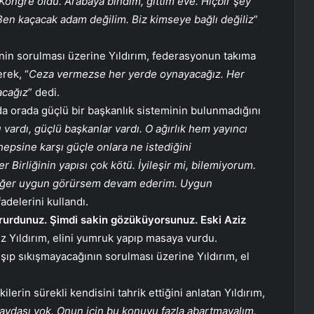
 Kongre oldu. Arabaya bindim, gittim eve. Hiçbir şey
 Ben kaçacak adam değilim. Biz kimseye bağlı değiliz
”
rinin sorulması üzerine Yıldırım, federasyonun takıma
rek, “
Ceza vermezse her yerde oynayacağız. Her
acağız
” dedi.
 da orada güçlü bir başkanlık sisteminin bulunmadığını
ı vardı, güçlü başkanlar vardı. O ağırlık hem yayıncı
hepsine karşı güçle onlara ne istediğini
r Birliğinin yapısı çok kötü. İyileşir mi, bilemiyorum.
e eğer uygun görürsem devam ederim. Uygun
ifadelerini kullandı.
ururdunuz. Şimdi sakin gözüküyorsunuz. Eski Aziz
z Yıldırım, elini yumruk yapıp masaya vurdu.
ışıp sıkışmayacağının sorulması üzerine Yıldırım, el
lerin sürekli kendisini tahrik ettiğini anlatan Yıldırım,
aydası yok. Onun için bu konuyu fazla abartmayalım.