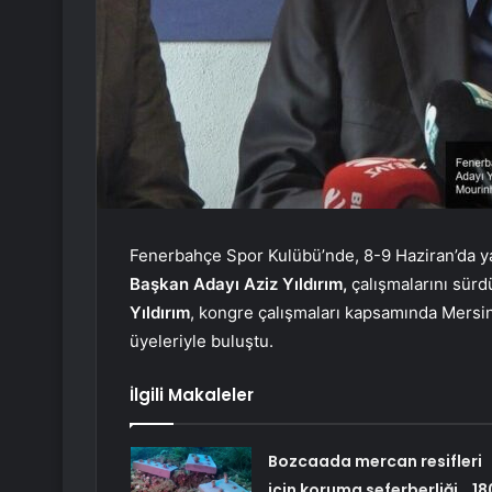
Fenerbahçe Spor Kulübü’nde, 8-9 Haziran’da ya
Başkan Adayı Aziz Yıldırım,
çalışmalarını sürd
Yıldırım
, kongre çalışmaları kapsamında Mersin
üyeleriyle buluştu.
İlgili Makaleler
Bozcaada mercan resifleri
için koruma seferberliği… 18