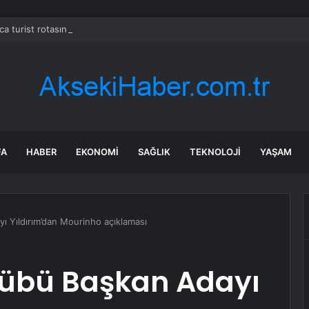
ca turist rotasını değiştirdi: Herkes bu 3 ülkeye gidiyor
FA
HABER
EKONOMI
SAĞLIK
TEKNOLOJI
YAŞAM
 Yıldırım’dan Mourinho açıklaması
übü Başkan Adayı