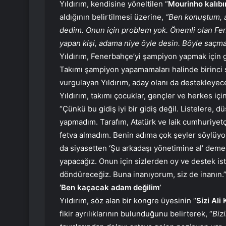
Yıldırım, kendisine yöneltilen “
Mourinho kalıbı
aldığının belirtilmesi üzerine,
“Ben konuştum, anl
dedim. Onun için problem yok. Önemli olan Fen
yapan kişi, adama niye öyle desin. Böyle saçm
Yıldırım, Fenerbahçe’yi şampiyon yapmak için g
Takımı şampiyon yapamamaları halinde birinci
vurgulayan Yıldırım, aday olanı da destekleyecek
Yıldırım, takımı çocuklar, gençler ve herkes iç
“Çünkü bu gidiş iyi bir gidiş değil. Listelere, 
yapmadım. Tarafım, Atatürk ve laik cumhuriyet
fetva almadım. Benin adıma çok şeyler söylüyor
da siyasetten ‘Şu arkadaşı yönetimine al’ deme
yapacağız. Onun için sizlerden oy ve destek ist
döndüreceğiz. Buna inanıyorum, siz de inanın.
‘Ben kaçacak adam değilim’
Yıldırım, söz alan bir kongre üyesinin “
Sizi Ali
fikir ayrılıklarının bulunduğunu belirterek, “
Biz