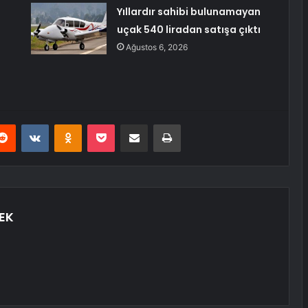
Yıllardır sahibi bulunamayan
uçak 540 liradan satışa çıktı
Ağustos 6, 2026
erest
Reddit
VKontakte
Odnoklassniki
Pocket
E-Posta ile paylaş
Yazdır
EK