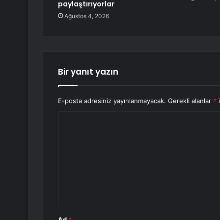
paylaştırıyorlar
Ağustos 4, 2026
Bir yanıt yazın
E-posta adresiniz yayınlanmayacak.
Gerekli alanlar
*
i
Y
o
r
u
m
*
Ad
*