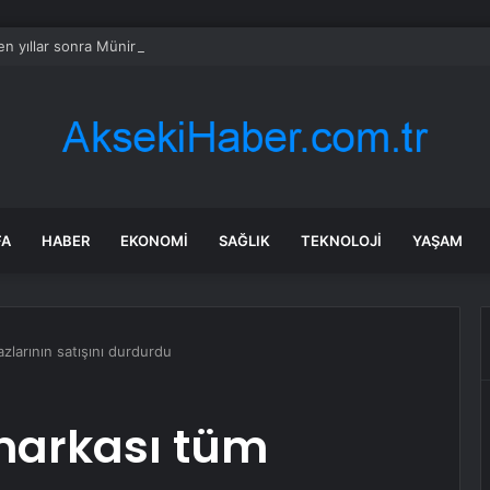
n yıllar sonra Münir Özkul ile neden boşandıklarını anlattı: Taze kana iht
FA
HABER
EKONOMI
SAĞLIK
TEKNOLOJI
YAŞAM
zlarının satışını durdurdu
 markası tüm