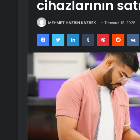
cihazlarının sa
MEHMET HAZBİN KAZBEK
Temmuz 15, 2025
Facebook
Twitter
LinkedIn
Tumblr
Pinterest
Reddit