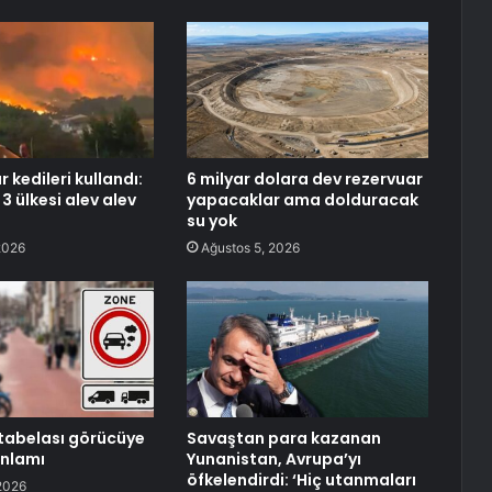
 kedileri kullandı:
6 milyar dolara dev rezervuar
3 ülkesi alev alev
yapacaklar ama dolduracak
su yok
2026
Ağustos 5, 2026
k tabelası görücüye
Savaştan para kazanan
 anlamı
Yunanistan, Avrupa’yı
öfkelendirdi: ‘Hiç utanmaları
2026