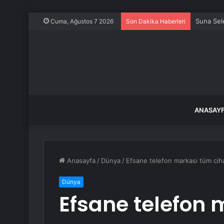
Suna Sele
Cuma, Ağustos 7 2026
Son Dakika Haberleri
ANASAY
Anasayfa
/
Dünya
/
Efsane telefon markası tüm ciha
Dünya
Efsane telefon