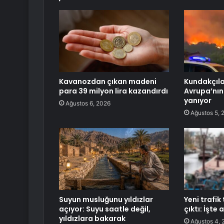
Kavanozdan çıkan madeni
Kundakçılar
para 39 milyon lira kazandırdı
Avrupa’nın 
yanıyor
Ağustos 6, 2026
Ağustos 5, 
Suyun musluğunu yıldızlar
Yeni trafi
açıyor: Suyu saatle değil,
çıktı: İşte
yıldızlara bakarak
Ağustos 4, 