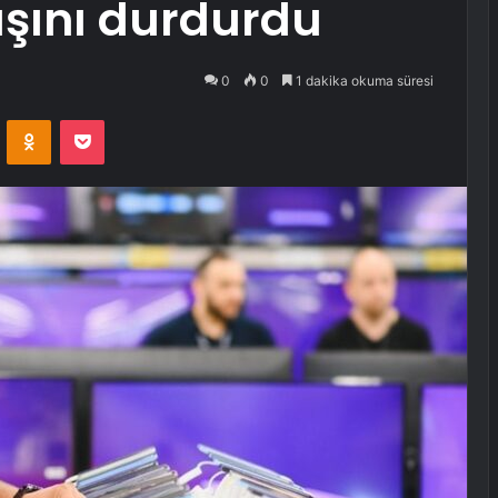
tışını durdurdu
0
0
1 dakika okuma süresi
VKontakte
Odnoklassniki
Pocket