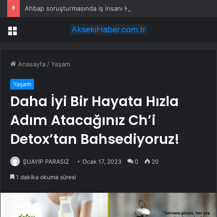
Ahbap soruşturmasında iş insanı Hüseyin Başaran’a tutuklama talebi
Menü
Anasayfa
/
Yaşam
Yaşam
Daha İyi Bir Hayata Hızla
Adım Atacağınız Ch’i
Detox’tan Bahsediyoruz!
ŞUAYIP PARASIZ
Ocak 17, 2023
0
20
1 dakika okuma süresi