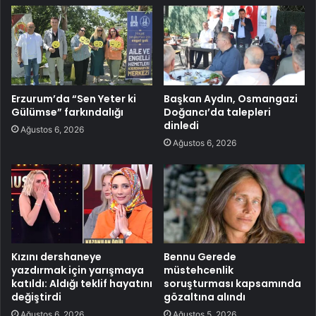
Erzurum’da “Sen Yeter ki
Başkan Aydın, Osmangazi
Gülümse” farkındalığı
Doğancı’da talepleri
dinledi
Ağustos 6, 2026
Ağustos 6, 2026
Kızını dershaneye
Bennu Gerede
yazdırmak için yarışmaya
müstehcenlik
katıldı: Aldığı teklif hayatını
soruşturması kapsamında
değiştirdi
gözaltına alındı
Ağustos 6, 2026
Ağustos 5, 2026