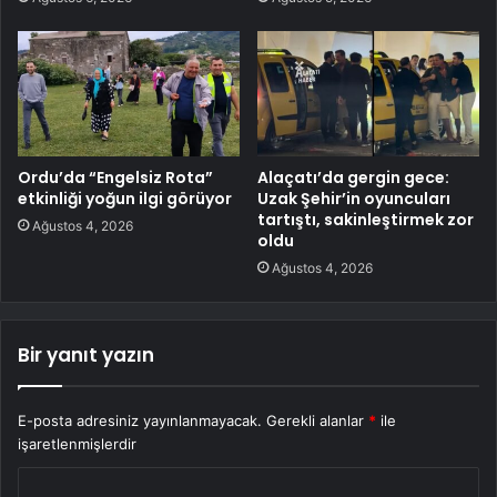
Ordu’da “Engelsiz Rota”
Alaçatı’da gergin gece:
etkinliği yoğun ilgi görüyor
Uzak Şehir’in oyuncuları
tartıştı, sakinleştirmek zor
Ağustos 4, 2026
oldu
Ağustos 4, 2026
Bir yanıt yazın
E-posta adresiniz yayınlanmayacak.
Gerekli alanlar
*
ile
işaretlenmişlerdir
Y