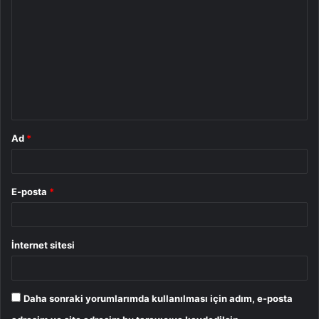
o
r
u
m
*
Ad
*
E-posta
*
İnternet sitesi
Daha sonraki yorumlarımda kullanılması için adım, e-posta