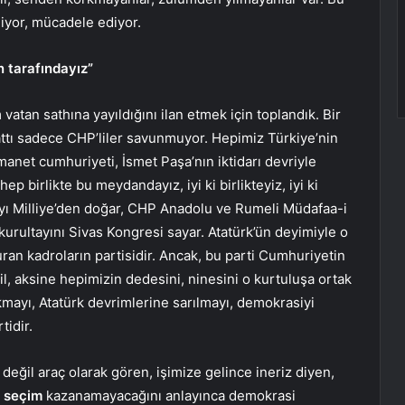
iyor, mücadele ediyor.
n tarafındayız”
vatan sathına yayıldığını ilan etmek için toplandık. Bir
tı sadece CHP’liler savunmuyor. Hepimiz Türkiye’nin
anet cumhuriyeti, İsmet Paşa’nın iktidarı devriyle
p birlikte bu meydandayız, iyi ki birlikteyiz, iyi ki
-yı Milliye’den doğar, CHP Anadolu ve Rumeli Müdafaa-i
kurultayını Sivas Kongresi sayar. Atatürk’ün deyimiyle o
ran kadroların partisidir. Ancak, bu parti Cumhuriyetin
il, aksine hepimizin dedesini, ninesini o kurtuluşa ortak
mayı, Atatürk devrimlerine sarılmayı, demokrasiyi
tidir.
eğil araç olarak gören, işimize gelince ineriz diyen,
l
seçim
kazanamayacağını anlayınca demokrasi