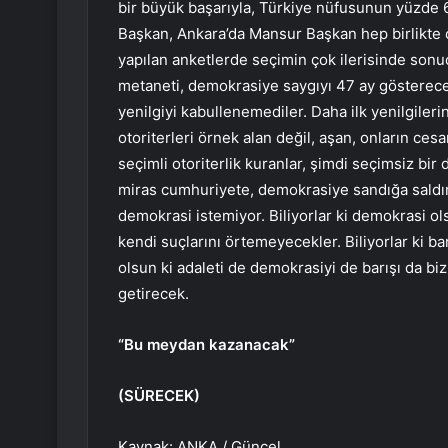
bir büyük başarıyla, Türkiye nüfusunun yüzde 6
Başkan, Ankara’da Mansur Başkan hep birlikte ç
yapılan anketlerde seçimin çok ilerisinde sonuçl
metaneti, demokrasiye saygıyı 47 ay gösterec
yenilgiyi kabullenemediler. Daha ilk yenilgiler
otoriterleri örnek alan değil, aşan, onların cesar
seçimli otoriterlik kuranlar, şimdi seçimsiz bir
miras cumhuriyete, demokrasiye sandığa saldırıyo
demokrasi istemiyor. Biliyorlar ki demokrasi ols
kendi suçlarını örtemeyecekler. Biliyorlar ki b
olsun ki adaleti de demokrasiyi de barışı da bi
getirecek.
“Bu meydan kazanacak”
(SÜRECEK)
Kaynak: ANKA / Güncel