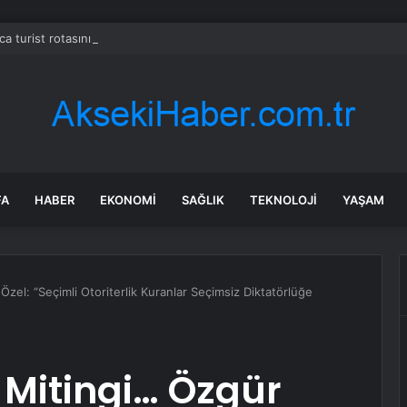
ca turist rotasını değiştirdi: Herkes bu 3 ülkeye gidiyor
FA
HABER
EKONOMI
SAĞLIK
TEKNOLOJI
YAŞAM
zel: “Seçimli Otoriterlik Kuranlar Seçimsiz Diktatörlüğe
 Mitingi… Özgür