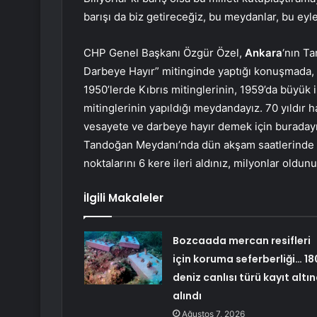
barışı da biz getireceğiz, bu meydanlar, bu eyle
CHP Genel Başkanı Özgür Özel,
Ankara
‘nın T
Darbeye Hayır” mitinginde yaptığı konuşmada, 
1950’lerde Kıbrıs mitinglerinin, 1959’da büyük iş
mitinglerinin yapıldığı meydandayız. 70 yıldır
vesayete ve darbeye hayır demek için buradayı
Tandoğan Meydanı’nda dün akşam saatlerinde 50
noktalarını 6 kere ileri aldınız, milyonlar oldun
İlgili Makaleler
Bozcaada mercan resifleri
için koruma seferberliği… 18
deniz canlısı türü kayıt altı
alındı
Ağustos 7, 2026