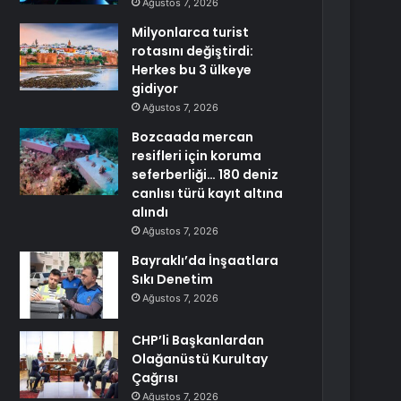
Ağustos 7, 2026
Milyonlarca turist
rotasını değiştirdi:
Herkes bu 3 ülkeye
gidiyor
Ağustos 7, 2026
Bozcaada mercan
resifleri için koruma
seferberliği… 180 deniz
canlısı türü kayıt altına
alındı
Ağustos 7, 2026
Bayraklı’da İnşaatlara
Sıkı Denetim
Ağustos 7, 2026
CHP’li Başkanlardan
Olağanüstü Kurultay
Çağrısı
Ağustos 7, 2026