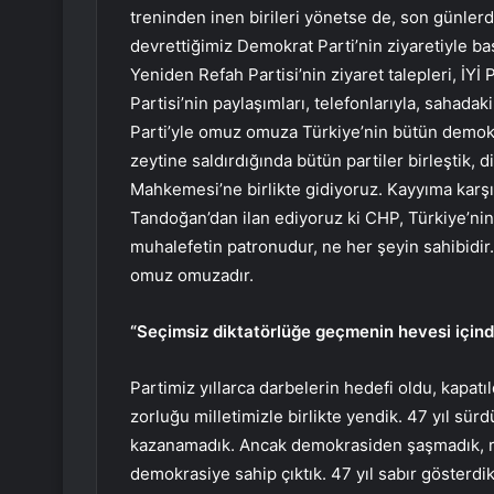
treninden inen birileri yönetse de, son günlerd
devrettiğimiz Demokrat Parti’nin ziyaretiyle baş
Yeniden Refah Partisi’nin ziyaret talepleri, İYİ 
Partisi’nin paylaşımları, telefonlarıyla, sahadaki
Parti’yle omuz omuza Türkiye’nin bütün demokra
zeytine saldırdığında bütün partiler birleştik
Mahkemesi’ne birlikte gidiyoruz. Kayyıma karş
Tandoğan’dan ilan ediyoruz ki CHP, Türkiye’nin 
muhalefetin patronudur, ne her şeyin sahibidir.
omuz omuzadır.
“Seçimsiz diktatörlüğe geçmenin hevesi içind
Partimiz yıllarca darbelerin hedefi oldu, kapatı
zorluğu milletimizle birlikte yendik. 47 yıl sürdü
kazanamadık. Ancak demokrasiden şaşmadık, rak
demokrasiye sahip çıktık. 47 yıl sabır gösterdi