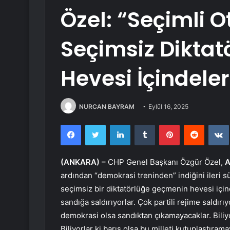
Özel: “Seçimli O
Seçimsiz Dikta
Hevesi İçindeler
NURCAN BAYRAM
Eylül 16, 2025
Facebook
Twitter
LinkedIn
Tumblr
Pinterest
Reddit
(ANKARA) –
CHP Genel Başkanı Özgür Özel,
A
ardından “demokrasi treninden” indiğini ileri sü
seçimsiz bir diktatörlüğe geçmenin hevesi içi
sandığa saldırıyorlar. Çok partili rejime saldırıy
demokrasi olsa sandıktan çıkamayacaklar. Biliyo
Biliyorlar ki barış olsa bu milleti kutuplaştıra