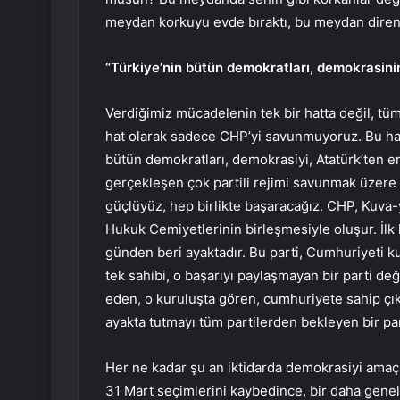
meydan korkuyu evde bıraktı, bu meydan diren
“Türkiye’nin bütün demokratları, demokrasini
Verdiğimiz mücadelenin tek bir hatta değil, tüm 
hat olarak sadece CHP’yi savunmuyoruz. Bu hat
bütün demokratları, demokrasiyi, Atatürk’ten em
gerçekleşen çok partili rejimi savunmak üzere he
güçlüyüz, hep birlikte başaracağız. CHP, Kuva
Hukuk Cemiyetlerinin birleşmesiyle oluşur. İlk 
günden beri ayaktadır. Bu parti, Cumhuriyeti ku
tek sahibi, o başarıyı paylaşmayan bir parti değ
eden, o kuruluşta gören, cumhuriyete sahip çık
ayakta tutmayı tüm partilerden bekleyen bir par
Her ne kadar şu an iktidarda demokrasiyi amaç d
31 Mart seçimlerini kaybedince, bir daha gene