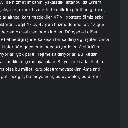
5’ine hizmet imkanını yakaladık. İstanbul’da Ekrem
alışarak, örnek hizmetlerle milletin gönlüne girince,
ar alınca, karşımızdakiler 47 yıl gösterdiğimiz sabrı,
eklerdi. Değil 47 ay 47 gün hazmedemediler. 47 gün
inde demokrasi treninden indiler. Dünyadaki diğer
et etmediği işlere kalkışan bir saldırıya giriştiler. Önce
 diktatörlüğe geçmenin hevesi içindeler. Atatürk’ten
rlar. Çok partili rejime saldırıyorlar. Bu iktidar
a sandıktan çıkamayacaklar. Biliyorlar ki adalet olsa
arış olsa bu milleti kutuplaştıramayacaklar. Ama and
z getireceğiz, bu meydanlar, bu eylemler, bu direniş