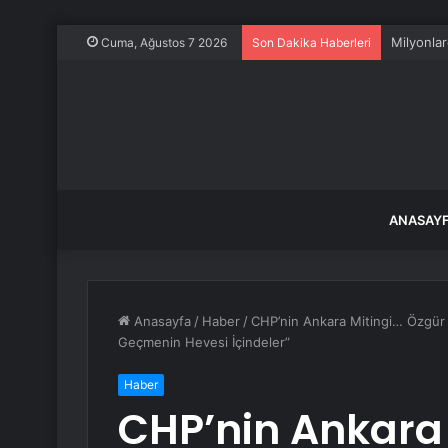
Milyonlar
Cuma, Ağustos 7 2026
Son Dakika Haberleri
ANASAY
Anasayfa
/
Haber
/
CHP’nin Ankara Mitingi… Özgür Ö
Geçmenin Hevesi İçindeler”
Haber
CHP’nin Ankara