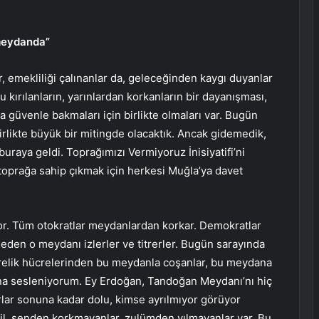
 meydanda”
emekliliği çalınanlar da, geleceğinden kaygı duyanlar
kırılanların, yarınlardan korkanların bir dayanışması,
 güvenle bakmaları için birlikte olmaları var. Bugün
irlikte büyük bir mitingde olacaktık. Ancak gidemedik,
raya geldi. Toprağımızı Vermiyoruz İnisiyatifi’ni
 toprağa sahip çıkmak için herkesi Muğla’ya davet
r. Tüm otokratlar meydanlardan korkar. Demokratlar
şeden o meydanı izlerler ve titrerler. Bugün sarayında
relik hücrelerinden bu meydanla coşanlar, bu meydana
na sesleniyorum. Ey Erdoğan, Tandoğan Meydanı’nı hiç
ar sonuna kadar dolu, kimse ayrılmıyor görüyor
l, senden korkmayanlar, zulümden yılmayanlar var. Bu