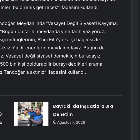
mler, bu direniş getirecek” ifadesini kullandı.
andoğan Meydanı’nda “Vesayet Değil Siyaset! Kayyıma,
“Bugün bu tarihi meydanda yine tarih yazıyoruz.
çi mitinglerinin, 6’ncı Filo’ya karşı bağımsızlık
 haksızlığa direnenlerin meydanındayız. Bugün de
z. Vesayet değil siyaset demek için buradayız.
0 bin kişi doldurabilir burayı dedikleri arama
uz Tandoğan’a aktınız” ifadesini kullandı.
Bayraklı’da İnşaatlara Sıkı
0
Denetim
na
Ağustos 7, 2026