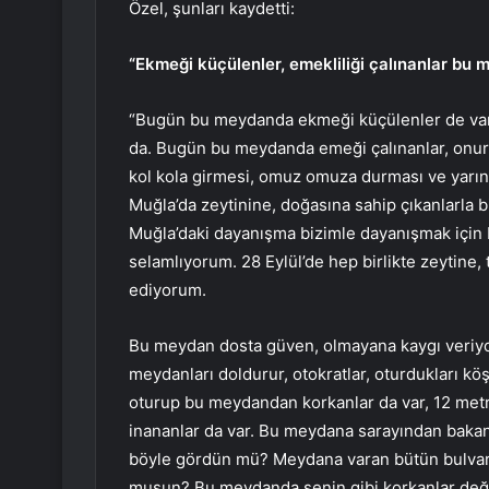
Özel, şunları kaydetti:
“Ekmeği küçülenler, emekliliği çalınanlar bu
“Bugün bu meydanda ekmeği küçülenler de var, 
da. Bugün bu meydanda emeği çalınanlar, onuru 
kol kola girmesi, omuz omuza durması ve yarına
Muğla’da zeytinine, doğasına sahip çıkanlarla b
Muğla’daki dayanışma bizimle dayanışmak için bu
selamlıyorum. 28 Eylül’de hep birlikte zeytine,
ediyorum.
Bu meydan dosta güven, olmayana kaygı veriyo
meydanları doldurur, otokratlar, oturdukları kö
oturup bu meydandan korkanlar da var, 12 met
inananlar da var. Bu meydana sarayından baka
böyle gördün mü? Meydana varan bütün bulvarl
musun? Bu meydanda senin gibi korkanlar deği