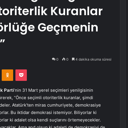
toriterlik Kuranlar
törlüğe Geçmenin
”
0
0
4 dakika okuma süresi
VKontakte
Odnoklassniki
Pocket
k Parti
‘nin 31 Mart yerel seçimleri yenilgisinin
rerek, “Önce seçimli otoriterlik kuranlar, şimdi
ndeler. Atatürk’ten miras cumhuriyete, demokrasiye
orlar. Bu iktidar demokrasi istemiyor. Biliyorlar ki
rlar ki adalet olsa kendi suçlarını örtemeyecekler.
mayacaklar. Ama and olsun ki adaleti de demokrasiyi de