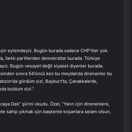
için eylemdeyiz. Bugün burada sadece CHP’liler yok.
da, farklı partilerden demokratlar burada. Türkiye
ndayız. Bugün vesayet değil siyaset diyenler burada.
besinden sonra 54’üncü kez bu meydanda direnenler bu
abzon’da gördüm sizi, Bayburt’ta, Çanakkale’de,
nda buldum sizi.”
ya Dek” şiirini okudu. Özel, “Yarın için direnenlere,
ete sahip çıkmak için başkente koşanlara selam olsun,