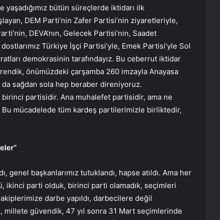
e yaşadığımız bütün süreçlerde iktidarı ilk
layan, DEM Parti’nin Zafer Partisi’nin ziyaretleriyle,
Parti’nin, DEVA’nın, Gelecek Partisi’nin, Saadet
 dostlarımız Türkiye İşçi Partisi’yle, Emek Partisi’yle Sol
tları demokrasinin tarafındayız. Bu ceberrut iktidar
, direndik, önümüzdeki çarşamba 260 imzayla Anayasa
ı da sağdan sola hep beraber direniyoruz.
birinci partisidir. Ana muhalefet partisidir, ama ne
 Bu mücadelede tüm kardeş partilerimizle birliktedir,
eler”
ldı, genel başkanlarımız tutuklandı, hapse atıldı. Ama her
, ikinci parti olduk, birinci parti olamadık, seçimleri
iplerimize darbe yapıldı, darbecilere değil
k, millete güvendik, 47 yıl sonra 31 Mart seçimlerinde