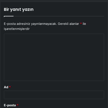
Bir yanıt yazın
E-posta adresiniz yayınlanmayacak.
Gerekli alanlar
*
ile
işaretlenmişlerdir
Y
o
r
u
m
*
Ad
*
E-posta
*