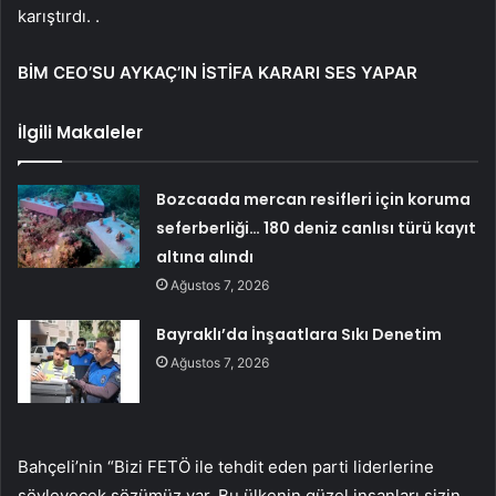
karıştırdı. .
BİM CEO’SU AYKAÇ’IN İSTİFA KARARI SES YAPAR
İlgili Makaleler
Bozcaada mercan resifleri için koruma
seferberliği… 180 deniz canlısı türü kayıt
altına alındı
Ağustos 7, 2026
Bayraklı’da İnşaatlara Sıkı Denetim
Ağustos 7, 2026
Bahçeli’nin “Bizi FETÖ ile tehdit eden parti liderlerine
söyleyecek sözümüz var. Bu ülkenin güzel insanları sizin