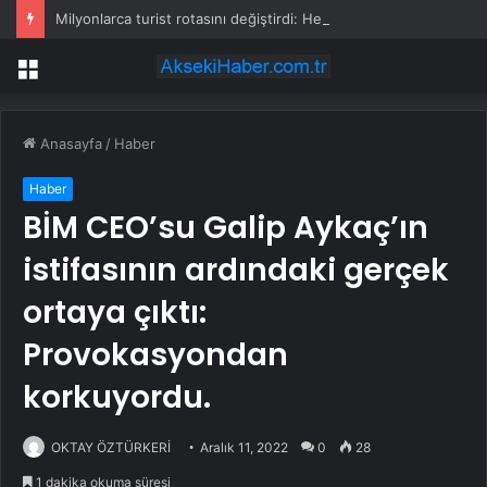
Milyonlarca turist rotasını değiştirdi: Herkes bu 3 ülkeye gidiyor
Menü
Anasayfa
/
Haber
Haber
BİM CEO’su Galip Aykaç’ın
istifasının ardındaki gerçek
ortaya çıktı:
Provokasyondan
korkuyordu.
OKTAY ÖZTÜRKERİ
Aralık 11, 2022
0
28
1 dakika okuma süresi