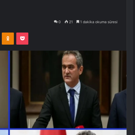
0
21
1 dakika okuma süresi
VKontakte
Odnoklassniki
Pocket