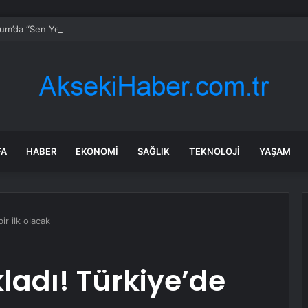
um’da “Sen Yeter ki Gülümse” farkındalığı
FA
HABER
EKONOMI
SAĞLIK
TEKNOLOJI
YAŞAM
ir ilk olacak
ladı! Türkiye’de