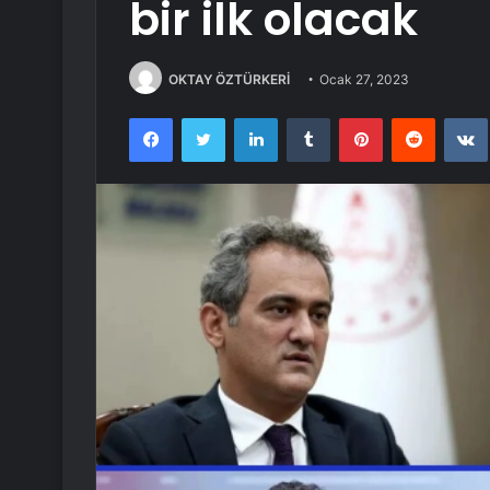
bir ilk olacak
OKTAY ÖZTÜRKERİ
Ocak 27, 2023
Facebook
Twitter
LinkedIn
Tumblr
Pinterest
Reddit