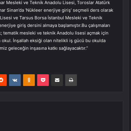
ar Mesleki ve Teknik Anadolu Lisesi, Toroslar Atatürk
ar Sinan’da ‘Nükleer enerjiye giriş’ seçmeli ders olarak
Lisesi ve Tarsus Borsa İstanbul Mesleki ve Teknik
nerjiye giriş dersini almaya başlamıştır.Bu çalışmaları
k; tematik mesleki ve teknik Anadolu lisesi açmak için
 okul. İnşallah eksiği olan nitelikli iş gücü bu okulda
iz geleceğin inşasına katkı sağlayacaktır.”
erest
Reddit
VKontakte
Odnoklassniki
Pocket
E-Posta ile paylaş
Yazdır