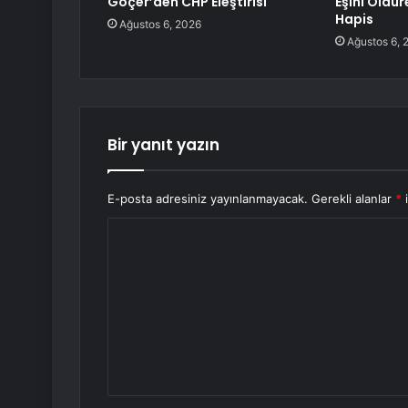
Göçer’den CHP Eleştirisi
Eşini Öldür
Hapis
Ağustos 6, 2026
Ağustos 6, 
Bir yanıt yazın
E-posta adresiniz yayınlanmayacak.
Gerekli alanlar
*
i
Y
o
r
u
m
*