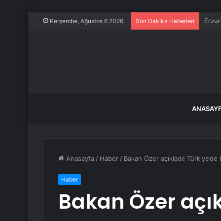
Erzur
Perşembe, Ağustos 6 2026
Son Dakika Haberleri
ANASAY
Anasayfa
/
Haber
/
Bakan Özer açıkladı! Türkiye’de b
Haber
Bakan Özer açık