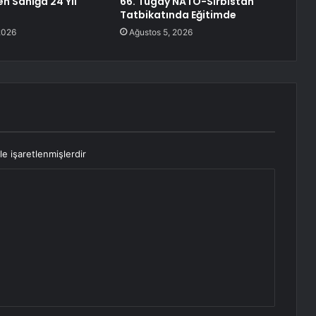
en Sanığa 24 Yıl
66. Tugay NATO-Sırbistan
Tatbikatında Eğitimde
2026
Ağustos 5, 2026
le işaretlenmişlerdir