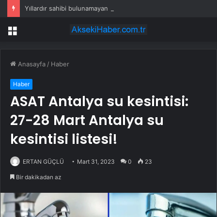
Yıllardır sahibi bulunamayan uçak 540 liradan satışa çıktı
Menü
Anasayfa
/
Haber
Haber
ASAT Antalya su kesintisi:
27-28 Mart Antalya su
kesintisi listesi!
ERTAN GÜÇLÜ
Mart 31, 2023
0
23
Bir dakikadan az