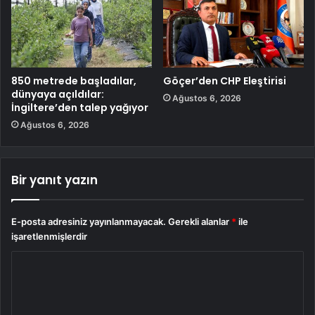
850 metrede başladılar,
Göçer’den CHP Eleştirisi
dünyaya açıldılar:
Ağustos 6, 2026
İngiltere’den talep yağıyor
Ağustos 6, 2026
Bir yanıt yazın
E-posta adresiniz yayınlanmayacak.
Gerekli alanlar
*
ile
işaretlenmişlerdir
Y
o
r