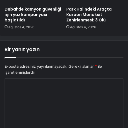
Dubai’de kamyon güvenliği
Park Halindeki Araçta
için yaz kampanyası
Karbon Monoksit
başlatıldı
Zehirlenmesi: 3 Ölü
Ağustos 4, 2026
Ağustos 4, 2026
Bir yanıt yazın
E-posta adresiniz yayınlanmayacak.
Gerekli alanlar
*
ile
işaretlenmişlerdir
Y
o
r
u
m
*