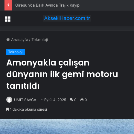
Giresun’da Balık Avında Trajik Kayıp
Menü
Anasayfa
/
Teknoloji
Teknoloji
Amonyakla çalışan
dünyanın ilk gemi motoru
tanıtıldı
ÜMİT SAVĞA
Eylül 4, 2025
0
0
1 dakika okuma süresi