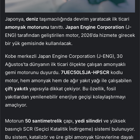
Japonya,
deniz
taşımacılığında devrim yaratacak ilk ticari
amonyak motorunu
tanıttı.
Japan Engine Corporation
(J-
ENG) tarafından geliştirilen motor, 2026’da hizmete girecek
bir yük gemisinde kullanılacak.
Kobe merkezli Japan Engine Corporation (J-ENG), 30
Ağustos’ta dünyanın ilk ticari ölçekte çalışan amonyaklı
gemi motorunu duyurdu.
7UEC50LSJA-HPSCR
kodlu
motor, hem amonyak hem de ağır yakıt yağı ile çalışabilen
çift yakıtlı
yapısıyla dikkat çekiyor. Bu özellik, fosil
yakıtlardan yenilenebilir enerjiye geçişi kolaylaştırmayı
amaçlıyor.
Motorun
50 santimetrelik
çapı,
yedi silindiri
ve yüksek
basınçlı SCR (Seçici Katalitik İndirgeme) sistemi bulunuyor.
Bu sistem, katalizör ve üre gibi amonyak türevlerine dayalı