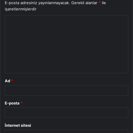
E-posta adresiniz yayınlanmayacak.
Gerekli alanlar
*
ile
işaretlenmişlerdir
Y
o
r
u
m
*
Ad
*
E-posta
*
İnternet sitesi