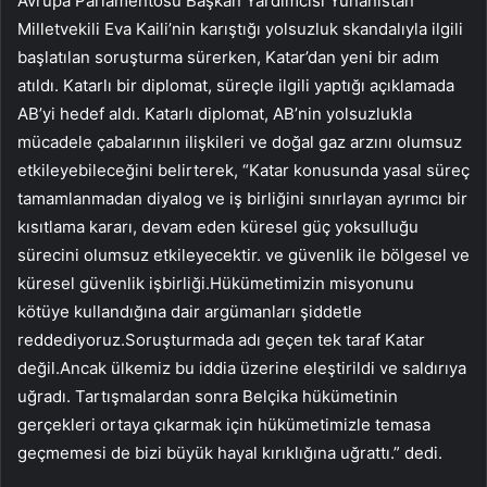
Avrupa Parlamentosu Başkan Yardımcısı Yunanistan
Milletvekili Eva Kaili’nin karıştığı yolsuzluk skandalıyla ilgili
başlatılan soruşturma sürerken, Katar’dan yeni bir adım
atıldı. Katarlı bir diplomat, süreçle ilgili yaptığı açıklamada
AB’yi hedef aldı. Katarlı diplomat, AB’nin yolsuzlukla
mücadele çabalarının ilişkileri ve doğal gaz arzını olumsuz
etkileyebileceğini belirterek, “Katar konusunda yasal süreç
tamamlanmadan diyalog ve iş birliğini sınırlayan ayrımcı bir
kısıtlama kararı, devam eden küresel güç yoksulluğu
sürecini olumsuz etkileyecektir. ve güvenlik ile bölgesel ve
küresel güvenlik işbirliği.Hükümetimizin misyonunu
kötüye kullandığına dair argümanları şiddetle
reddediyoruz.Soruşturmada adı geçen tek taraf Katar
değil.Ancak ülkemiz bu iddia üzerine eleştirildi ve saldırıya
uğradı. Tartışmalardan sonra Belçika hükümetinin
gerçekleri ortaya çıkarmak için hükümetimizle temasa
geçmemesi de bizi büyük hayal kırıklığına uğrattı.” dedi.