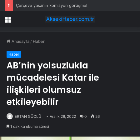
Çerçeve yasanın komisyon görüşmelerinde neler yaşandı?
Menü
Anasayfa
/
Haber
Haber
AB’nin yolsuzlukla
mücadelesi Katar ile
ilişkileri olumsuz
etkileyebilir
ERTAN GÜÇLÜ
Aralık 26, 2022
0
26
1 dakika okuma süresi