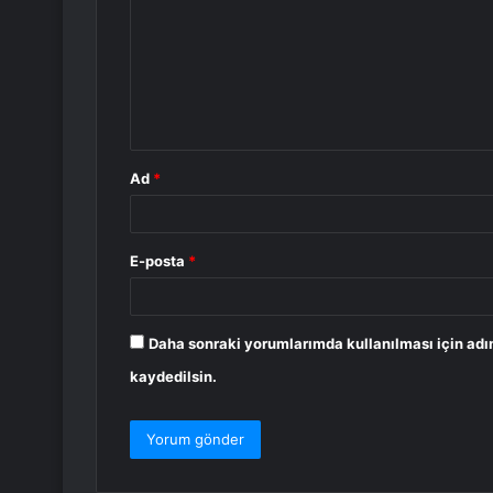
r
u
m
*
Ad
*
E-posta
*
Daha sonraki yorumlarımda kullanılması için adı
kaydedilsin.