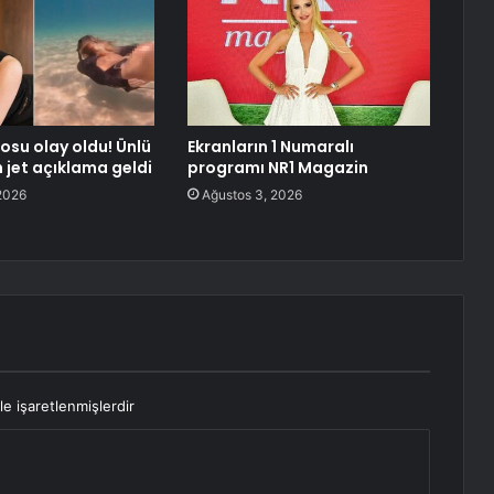
eosu olay oldu! Ünlü
Ekranların 1 Numaralı
jet açıklama geldi
programı NR1 Magazin
2026
Ağustos 3, 2026
le işaretlenmişlerdir