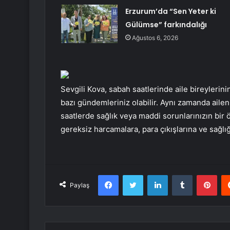
Erzurum’da “Sen Yeter ki
Gülümse” farkındalığı
Ağustos 6, 2026
Sevgili Kova, sabah saatlerinde aile bireylerinin 
bazı gündemleriniz olabilir. Aynı zamanda ailen
saatlerde sağlık veya maddi sorunlarınızın bir
gereksiz harcamalara, para çıkışlarına ve sağlığ
Facebook
Twitter
LinkedIn
Tumblr
Pint
Paylaş