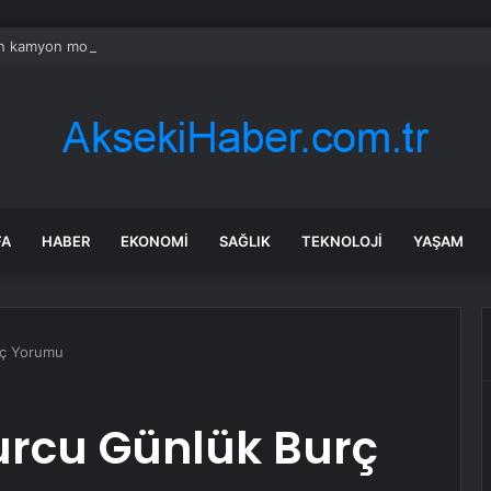
n kamyon moloz kaldırıldı, enkaz alanı yeşil alana dönüşüyor
FA
HABER
EKONOMI
SAĞLIK
TEKNOLOJI
YAŞAM
rç Yorumu
urcu Günlük Burç