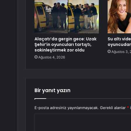
Alaçatı’da gergin gece: Uzak
Su altı vid
Şehir’in oyuncuları tartıştı,
oyuncudan 
sakinleştirmek zor oldu
Ağustos 3, 
Ağustos 4, 2026
Bir yanıt yazın
E-posta adresiniz yayınlanmayacak.
Gerekli alanlar
*
i
Y
o