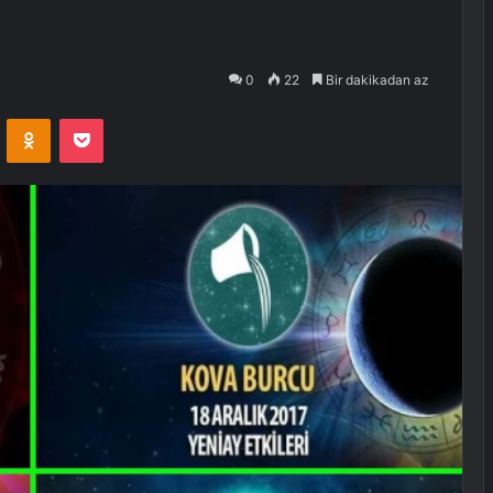
0
22
Bir dakikadan az
VKontakte
Odnoklassniki
Pocket