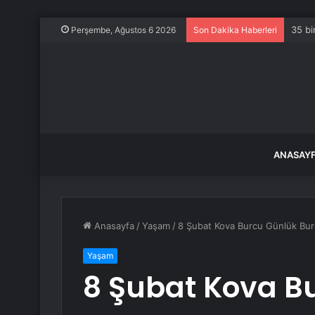
35 bi
Perşembe, Ağustos 6 2026
Son Dakika Haberleri
ANASAY
Anasayfa
/
Yaşam
/
8 Şubat Kova Burcu Günlük Bu
Yaşam
8 Şubat Kova B