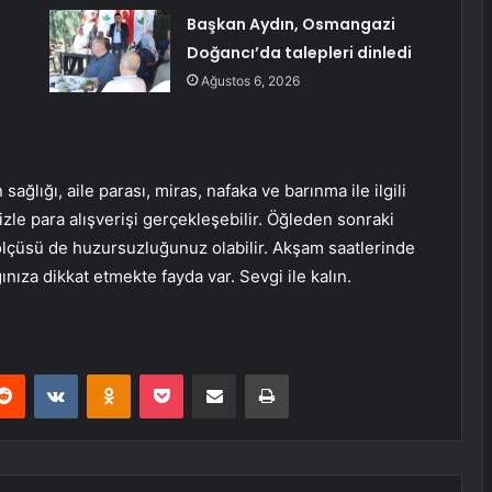
Başkan Aydın, Osmangazi
Doğancı’da talepleri dinledi
Ağustos 6, 2026
sağlığı, aile parası, miras, nafaka ve barınma ile ilgili
izle para alışverişi gerçekleşebilir. Öğleden sonraki
 ölçüsü de huzursuzluğunuz olabilir. Akşam saatlerinde
ınıza dikkat etmekte fayda var. Sevgi ile kalın.
erest
Reddit
VKontakte
Odnoklassniki
Pocket
E-Posta ile paylaş
Yazdır