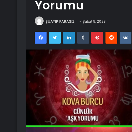
Yorumu
ŞUAYIP PARASIZ
Şubat 9, 2023
Facebook
Twitter
LinkedIn
Tumblr
Pinterest
Reddit