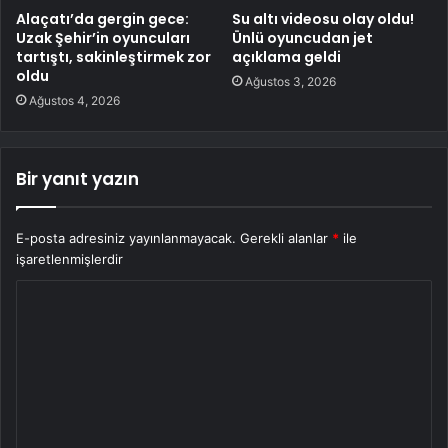
Alaçatı’da gergin gece:
Su altı videosu olay oldu!
Uzak Şehir’in oyuncuları
Ünlü oyuncudan jet
tartıştı, sakinleştirmek zor
açıklama geldi
oldu
Ağustos 3, 2026
Ağustos 4, 2026
Bir yanıt yazın
E-posta adresiniz yayınlanmayacak.
Gerekli alanlar
*
ile
işaretlenmişlerdir
Y
o
r
u
m
*