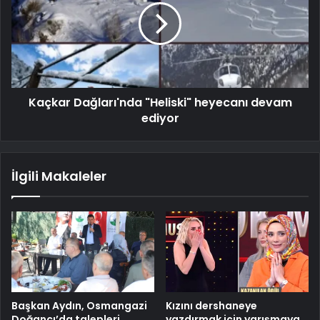
Kaçkar Dağları'nda "Heliski" heyecanı devam
ediyor
İlgili Makaleler
Başkan Aydın, Osmangazi
Kızını dershaneye
Doğancı’da talepleri
yazdırmak için yarışmaya