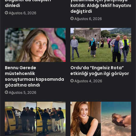
dinledi
katıldı: Aldığı teklif hayatını
değiştirdi
Ağustos 6, 2026
Ağustos 6, 2026
Bennu Gerede
Ordu’da “Engelsiz Rota”
müstehcenlik
etkinliği yoğun ilgi görüyor
soruşturması kapsamında
Ağustos 4, 2026
gözaltına alındı
Ağustos 5, 2026