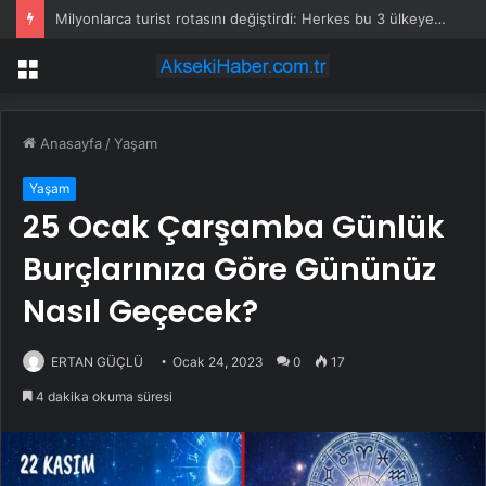
Milyonlarca turist rotasını değiştirdi: Herkes bu 3 ülkeye gidiyor
Menü
Anasayfa
/
Yaşam
Yaşam
25 Ocak Çarşamba Günlük
Burçlarınıza Göre Gününüz
Nasıl Geçecek?
ERTAN GÜÇLÜ
Ocak 24, 2023
0
17
4 dakika okuma süresi