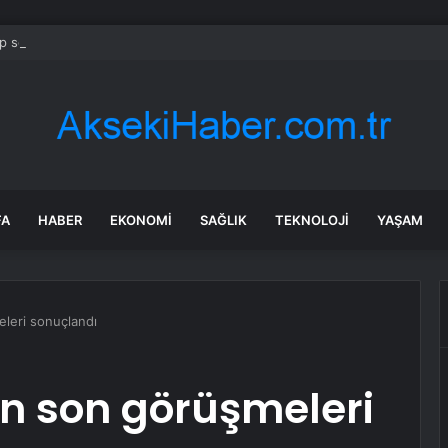
 soruşturmasında iş insanı Hüseyin Başaran’a tutuklama talebi
FA
HABER
EKONOMI
SAĞLIK
TEKNOLOJI
YAŞAM
leri sonuçlandı
n son görüşmeleri