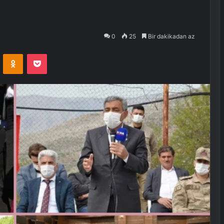
0
25
Bir dakikadan az
VKontakte
Odnoklassniki
Pocket