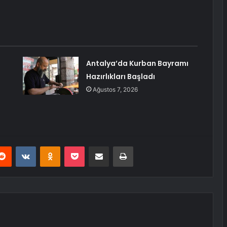
Antalya’da Kurban Bayramı
Hazırlıkları Başladı
Ağustos 7, 2026
erest
Reddit
VKontakte
Odnoklassniki
Pocket
E-Posta ile paylaş
Yazdır