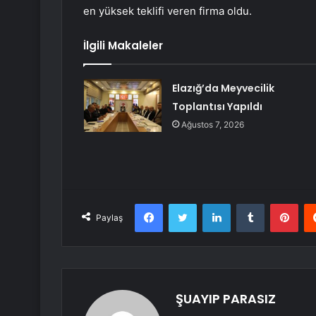
en yüksek teklifi veren firma oldu.
İlgili Makaleler
Elazığ’da Meyvecilik
Toplantısı Yapıldı
Ağustos 7, 2026
Facebook
Twitter
LinkedIn
Tumblr
Pint
Paylaş
ŞUAYIP PARASIZ