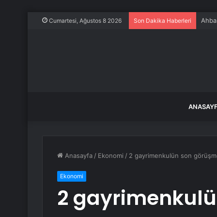
Ahbap
Cumartesi, Ağustos 8 2026
Son Dakika Haberleri
ANASAY
Anasayfa
/
Ekonomi
/
2 gayrimenkulün son görüşme
Ekonomi
2 gayrimenkulü