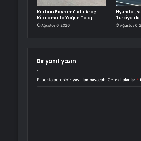
Kurban Bayramı’nda Araç
Hyundai, ye
Kiralamada Yoğun Talep
Türkiye’de
Ağustos 6, 2026
Ağustos 6, 
Bir yanıt yazın
E-posta adresiniz yayınlanmayacak.
Gerekli alanlar
*
i
Y
o
r
u
m
*