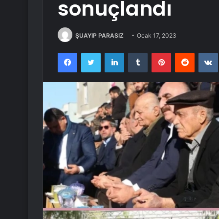
sonuçlandı
ŞUAYIP PARASIZ
Ocak 17, 2023
Facebook
Twitter
LinkedIn
Tumblr
Pinterest
Reddit